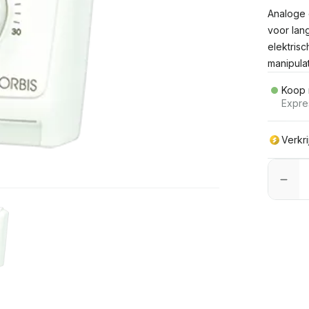
Analoge 
voor lan
elektris
manipulat
Koop 
Expre
Verkr