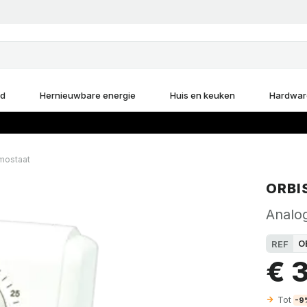
d
Hernieuwbare energie
Huis en keuken
Hardwar
mostaat
ORBI
Analo
O
REF
€ 
Tot
-9