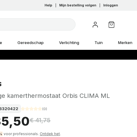
Help
|
Mijn bestelling volgen
|
Inloggen
e
Gereedschap
Verlichting
Tuin
Merken
S
ge kamerthermostaat Orbis CLIMA ML
B320422
(
0
)
35,50
€ 41,75
voor professionals.
Ontdek het
.
%