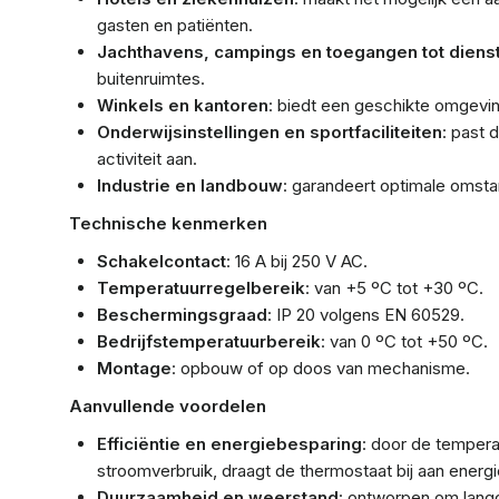
gasten en patiënten.
Jachthavens, campings en toegangen tot dien
buitenruimtes.
Winkels en kantoren
: biedt een geschikte omgevi
Onderwijsinstellingen en sportfaciliteiten
: past 
activiteit aan.
Industrie en landbouw
: garandeert optimale omst
Technische kenmerken
Schakelcontact
: 16 A bij 250 V AC.
Temperatuurregelbereik
: van +5 ºC tot +30 ºC.
Beschermingsgraad
: IP 20 volgens EN 60529.
Bedrijfstemperatuurbereik
: van 0 ºC tot +50 ºC.
Montage
: opbouw of op doos van mechanisme.
Aanvullende voordelen
Efficiëntie en energiebesparing
: door de tempera
stroomverbruik, draagt de thermostaat bij aan energi
Duurzaamheid en weerstand
: ontworpen om langd