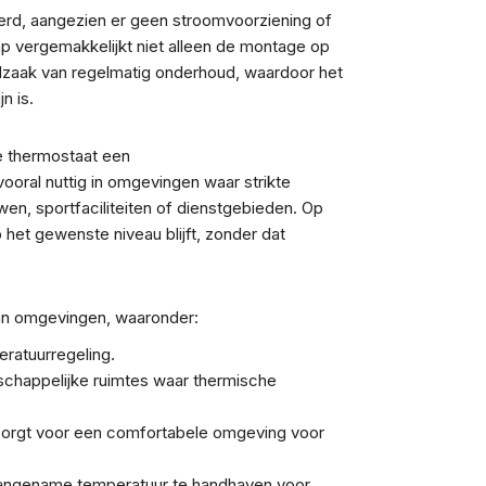
erd, aangezien er geen stroomvoorziening of
ap vergemakkelijkt niet alleen de montage op
odzaak van regelmatig onderhoud, waardoor het
n is.
e thermostaat een
ooral nuttig in omgevingen waar strikte
n, sportfaciliteiten of dienstgebieden. Op
et gewenste niveau blijft, zonder dat
an omgevingen, waaronder:
ratuurregeling.
schappelijke ruimtes waar thermische
zorgt voor een comfortabele omgeving voor
aangename temperatuur te handhaven voor