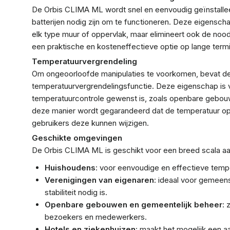
De Orbis CLIMA ML wordt snel en eenvoudig geïnstalle
batterijen nodig zijn om te functioneren. Deze eigensch
elk type muur of oppervlak, maar elimineert ook de no
een praktische en kosteneffectieve optie op lange termij
Temperatuurvergrendeling
Om ongeoorloofde manipulaties te voorkomen, bevat d
temperatuurvergrendelingsfunctie. Deze eigenschap is v
temperatuurcontrole gewenst is, zoals openbare gebouwe
deze manier wordt gegarandeerd dat de temperatuur op h
gebruikers deze kunnen wijzigen.
Geschikte omgevingen
De Orbis CLIMA ML is geschikt voor een breed scala a
Huishoudens
: voor eenvoudige en effectieve tempe
Verenigingen van eigenaren
: ideaal voor gemeen
stabiliteit nodig is.
Openbare gebouwen en gemeentelijk beheer
: 
bezoekers en medewerkers.
Hotels en ziekenhuizen
: maakt het mogelijk een 