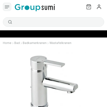
Home
Bad
Badkamerkranen
Wastafelkranen