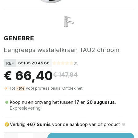
GENEBRE
Eengreeps wastafelkraan TAU2 chroom
65135 29 45 66
REF
(
0
)
€ 66,40
€ 147,84
Tot
voor professionals.
Ontdek het
.
-6%
Koop nu en ontvang het tussen
17
en
20 augustus
.
Expreslevering
Verkrijg
+67 Sumis
voor de aankoop van dit product