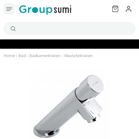
Home
Bad
Badkamerkranen
Wastafelkranen