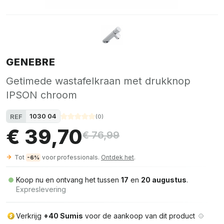
GENEBRE
Getimede wastafelkraan met drukknop
IPSON chroom
1030 04
REF
(
0
)
€ 39,70
€ 76,99
Tot
voor professionals.
Ontdek het
.
-6%
Koop nu en ontvang het tussen
17
en
20 augustus
.
Expreslevering
Verkrijg
+40 Sumis
voor de aankoop van dit product