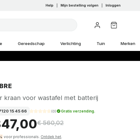
Help
|
Mijn bestelling volgen
|
Inloggen
e
Gereedschap
Verlichting
Tuin
Merken
BRE
 kraan voor wastafel met batterij
7120 15 45 66
Gratis verzending.
(
0
)
347,00
€ 560,02
voor professionals.
Ontdek het
.
%