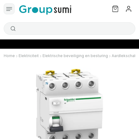
Home
Elektriciteit
Elektrische beveiliging en besturing
Aardlekschake