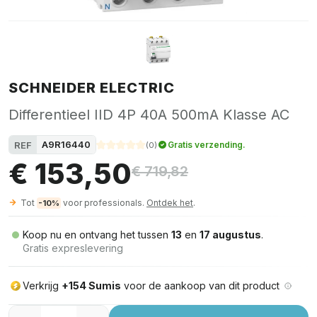
SCHNEIDER ELECTRIC
Differentieel IID 4P 40A 500mA Klasse AC
A9R16440
REF
Gratis verzending.
(
0
)
€ 153,50
€ 719,82
Tot
voor professionals.
Ontdek het
.
-10%
Koop nu en ontvang het tussen
13
en
17 augustus
.
Gratis expreslevering
Verkrijg
+154 Sumis
voor de aankoop van dit product