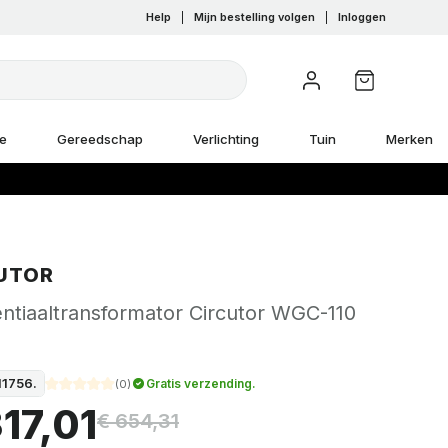
Help
|
Mijn bestelling volgen
|
Inloggen
e
Gereedschap
Verlichting
Tuin
Merken
UTOR
entiaaltransformator Circutor WGC-110
11756.
Gratis verzending.
(
0
)
17,01
€ 654,31