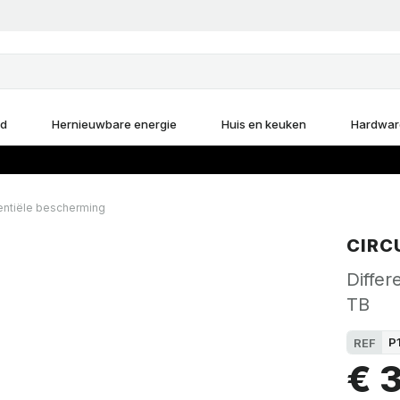
d
Hernieuwbare energie
Huis en keuken
Hardwar
entiële bescherming
CIRC
Differ
TB
P
REF
€ 3