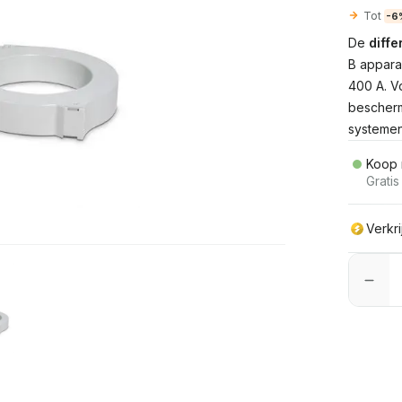
Tot
-6
De
diff
B apparaa
400 A. V
bescherm
systemen
Koop 
Grati
Verkr