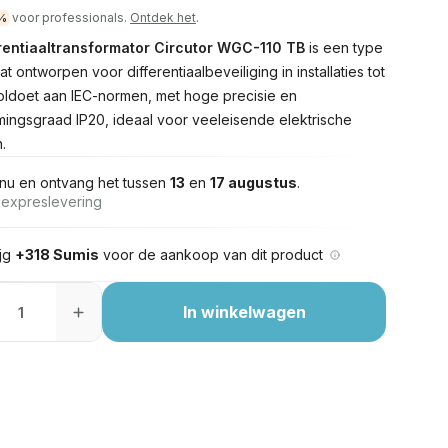
voor professionals.
Ontdek het
.
%
erentiaaltransformator Circutor WGC-110 TB
is een type
t ontworpen voor differentiaalbeveiliging in installaties tot
oldoet aan IEC-normen, met hoge precisie en
ingsgraad IP20, ideaal voor veeleisende elektrische
.
nu en ontvang het tussen
13
en
17 augustus
.
s expreslevering
ijg
+318 Sumis
voor de aankoop van dit product
In winkelwagen