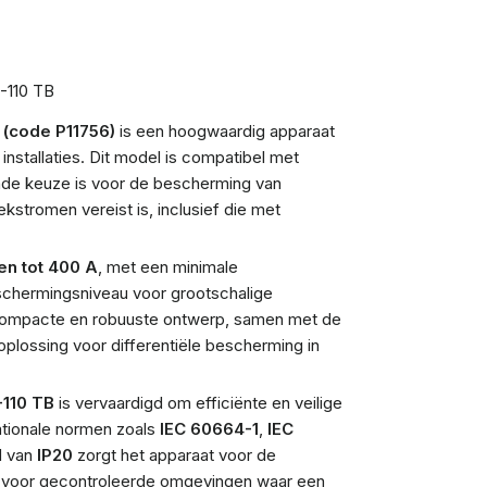
C-110 TB
 (code P11756)
is een hoogwaardig apparaat
installaties. Dit model is compatibel met
nde keuze is voor de bescherming van
ekstromen vereist is, inclusief die met
en tot 400 A
, met een minimale
schermingsniveau voor grootschalige
 compacte en robuuste ontwerp, samen met de
lossing voor differentiële bescherming in
110 TB
is vervaardigd om efficiënte en veilige
ationale normen zoals
IEC 60664-1
,
IEC
d van
IP20
zorgt het apparaat voor de
is voor gecontroleerde omgevingen waar een