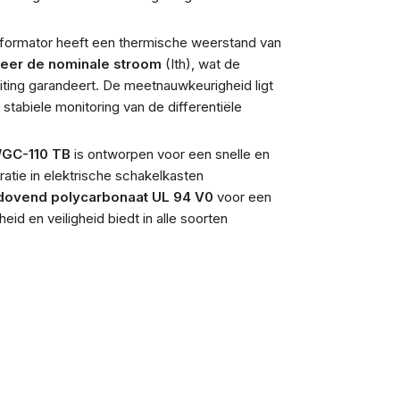
sformator heeft een thermische weerstand van
keer de nominale stroom
(Ith), wat de
uiting garandeert. De meetnauwkeurigheid ligt
stabiele monitoring van de differentiële
WGC-110 TB
is ontworpen voor een snelle en
gratie in elektrische schakelkasten
dovend polycarbonaat UL 94 V0
voor een
d en veiligheid biedt in alle soorten