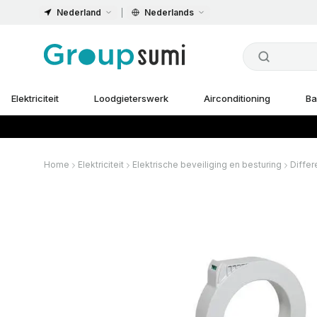
Nederland
Nederlands
Elektriciteit
Loodgieterswerk
Airconditioning
Ba
Home
Elektriciteit
Elektrische beveiliging en besturing
Differ