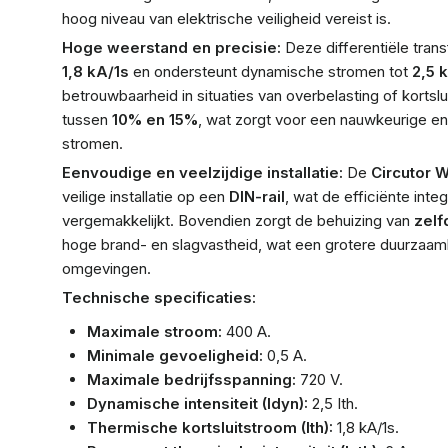
hoog niveau van elektrische veiligheid vereist is.
Hoge weerstand en precisie:
Deze differentiële tran
1,8 kA/1s
en ondersteunt dynamische stromen tot
2,5 
betrouwbaarheid in situaties van overbelasting of kortsl
tussen
10% en 15%
, wat zorgt voor een nauwkeurige en 
stromen.
Eenvoudige en veelzijdige installatie:
De
Circutor 
veilige installatie op een
DIN-rail
, wat de efficiënte inte
vergemakkelijkt. Bovendien zorgt de behuizing van
zelf
hoge brand- en slagvastheid, wat een grotere duurzaamhei
omgevingen.
Technische specificaties:
Maximale stroom:
400 A.
Minimale gevoeligheid:
0,5 A.
Maximale bedrijfsspanning:
720 V.
Dynamische intensiteit (Idyn):
2,5 Ith.
Thermische kortsluitstroom (Ith):
1,8 kA/1s.