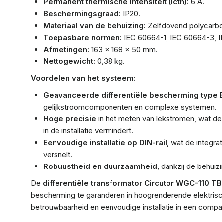
Permanent thermische intensiteit (Icth):
6 A.
Beschermingsgraad:
IP20.
Materiaal van de behuizing:
Zelfdovend polycarbo
Toepasbare normen:
IEC 60664-1, IEC 60664-3, I
Afmetingen:
163 x 168 x 50 mm.
Nettogewicht:
0,38 kg.
Voordelen van het systeem:
Geavanceerde differentiële bescherming type 
gelijkstroomcomponenten en complexe systemen.
Hoge precisie
in het meten van lekstromen, wat de v
in de installatie vermindert.
Eenvoudige installatie op DIN-rail
, wat de integra
versnelt.
Robuustheid en duurzaamheid
, dankzij de behuiz
De
differentiële transformator Circutor WGC-110 TB
bescherming te garanderen in hoogrenderende elektrische 
betrouwbaarheid en eenvoudige installatie in een compa