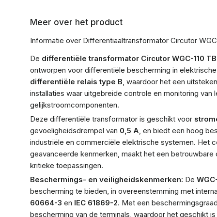
Meer over het product
Informatie over Differentiaaltransformator Circutor WG
De
differentiële transformator Circutor WGC-110 TB
ontworpen voor differentiële bescherming in elektrische 
differentiële relais type B
, waardoor het een uitsteke
installaties waar uitgebreide controle en monitoring van l
gelijkstroomcomponenten.
Deze differentiële transformator is geschikt voor
strom
gevoeligheidsdrempel van
0,5 A
, en biedt een hoog be
industriële en commerciële elektrische systemen. Het
geavanceerde kenmerken, maakt het een betrouwbare op
kritieke toepassingen.
Beschermings- en veiligheidskenmerken:
De
WGC-
bescherming te bieden, in overeenstemming met intern
60664-3
en
IEC 61869-2
. Met een beschermingsgraa
bescherming van de terminals, waardoor het geschikt 