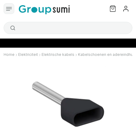
Home
Elektriciteit
Elektrische kabels
Kabelschoenen en adereindhul