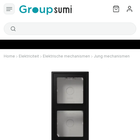
Home
Elektriciteit
Elektrische mechanismen
Jung mechanismen