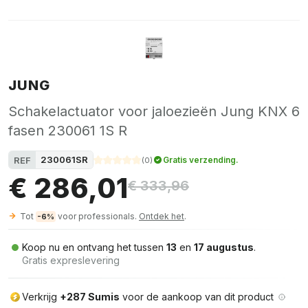
JUNG
Schakelactuator voor jaloezieën Jung KNX 6
fasen 230061 1S R
230061SR
REF
Gratis verzending.
(
0
)
€ 286,01
€ 333,96
Tot
voor professionals.
Ontdek het
.
-6%
Koop nu en ontvang het tussen
13
en
17 augustus
.
Gratis expreslevering
Verkrijg
+287 Sumis
voor de aankoop van dit product