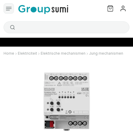
Home
Elektriciteit
Elektrische mechanismen
Jung mechanismen