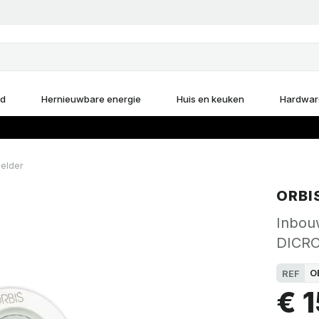
d
Hernieuwbare energie
Huis en keuken
Hardwar
elder
ORBI
Inbou
DICRO
O
REF
€ 