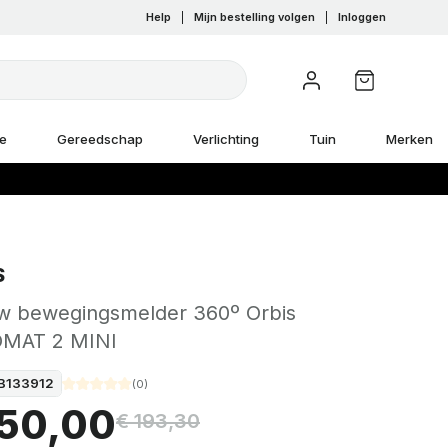
Help
|
Mijn bestelling volgen
|
Inloggen
e
Gereedschap
Verlichting
Tuin
Merken
S
w bewegingsmelder 360º Orbis
MAT 2 MINI
B133912
(
0
)
150,00
€ 193,30