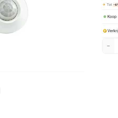
Tot
-6
Koop 
Verkr