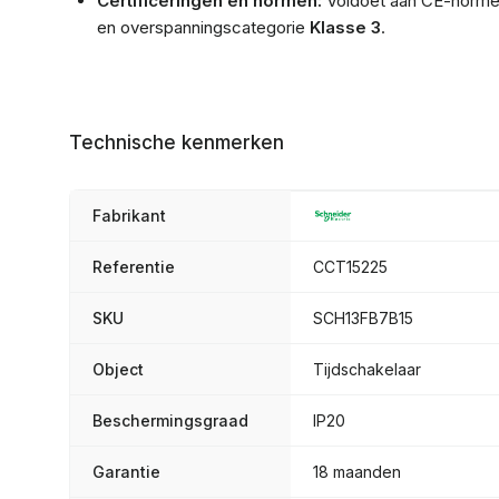
Certificeringen en normen:
Voldoet aan CE-normen 
en overspanningscategorie
Klasse 3
.
Technische kenmerken
Fabrikant
Referentie
CCT15225
SKU
SCH13FB7B15
Object
Tijdschakelaar
Beschermingsgraad
IP20
Garantie
18 maanden