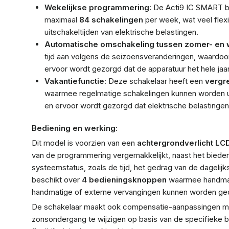
Wekelijkse programmering:
De Acti9 IC SMART bi
maximaal
84 schakelingen
per week, wat veel flexi
uitschakeltijden van elektrische belastingen.
Automatische omschakeling tussen zomer- en wi
tijd aan volgens de seizoensveranderingen, waardoo
ervoor wordt gezorgd dat de apparatuur het hele jaar
Vakantiefunctie:
Deze schakelaar heeft een
vergr
waarmee regelmatige schakelingen kunnen worden u
en ervoor wordt gezorgd dat elektrische belastingen n
Bediening en werking:
Dit model is voorzien van een
achtergrondverlicht L
van de programmering vergemakkelijkt, naast het bieden
systeemstatus, zoals de tijd, het gedrag van de dagelijks
beschikt over
4 bedieningsknoppen
waarmee handmati
handmatige of externe vervangingen kunnen worden ge
De schakelaar maakt ook compensatie-aanpassingen mo
zonsondergang te wijzigen op basis van de specifieke be