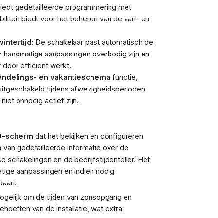
edt gedetailleerde programmering met
biliteit biedt voor het beheren van de aan- en
ntertijd:
De schakelaar past automatisch de
r handmatige aanpassingen overbodig zijn en
 door efficiënt werkt.
endelings- en vakantieschema
functie,
itgeschakeld tijdens afwezigheidsperioden
iet onnodig actief zijn.
CD-scherm
dat het bekijken en configureren
 van gedetailleerde informatie over de
e schakelingen en de bedrijfstijdenteller. Het
ge aanpassingen en indien nodig
daan.
gelijk om de tijden van zonsopgang en
hoeften van de installatie, wat extra