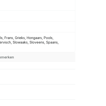
ls, Frans, Grieks, Hongaars, Pools,
rvisch, Slowaaks, Sloveens, Spaans,
enmerken