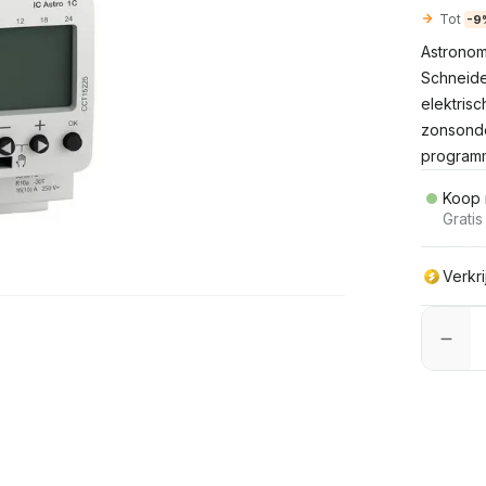
Tot
-9
Astronom
Schneide
elektris
zonsonde
programm
Koop 
Grati
Verkr