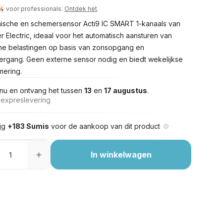
voor professionals.
Ontdek het
.
%
ische en schemersensor Acti9 IC SMART 1-kanaals van
r Electric, ideaal voor het automatisch aansturen van
che belastingen op basis van zonsopgang en
rgang. Geen externe sensor nodig en biedt wekelijkse
ering.
nu en ontvang het tussen
13
en
17 augustus
.
s expreslevering
ijg
+183 Sumis
voor de aankoop van dit product
In winkelwagen