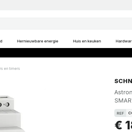
d
Hernieuwbare energie
Huis en keuken
Hardwar
s en timers
SCHN
Astro
SMART
C
REF
€ 