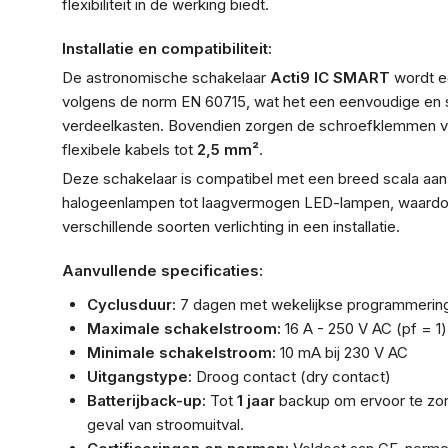
flexibiliteit in de werking biedt.
Installatie en compatibiliteit:
De astronomische schakelaar
Acti9 IC SMART
wordt e
volgens de norm EN 60715, wat het een eenvoudige en sne
verdeelkasten. Bovendien zorgen de schroefklemmen voo
flexibele kabels tot
2,5 mm²
.
Deze schakelaar is compatibel met een breed scala aan 
halogeenlampen tot laagvermogen LED-lampen, waardoor
verschillende soorten verlichting in een installatie.
Aanvullende specificaties:
Cyclusduur:
7 dagen met wekelijkse programmerin
Maximale schakelstroom:
16 A - 250 V AC (pf = 1)
Minimale schakelstroom:
10 mA bij 230 V AC
Uitgangstype:
Droog contact (dry contact)
Batterijback-up:
Tot
1 jaar
backup om ervoor te zor
geval van stroomuitval.