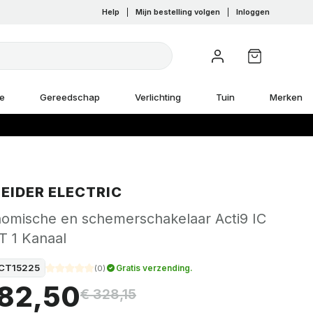
Help
|
Mijn bestelling volgen
|
Inloggen
e
Gereedschap
Verlichting
Tuin
Merken
EIDER ELECTRIC
nomische en schemerschakelaar Acti9 IC
 1 Kanaal
CT15225
Gratis verzending.
(
0
)
182,50
€ 328,15