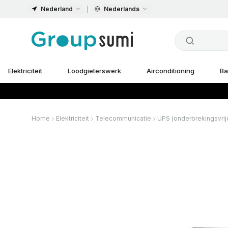
Nederland
Nederlands
Elektriciteit
Loodgieterswerk
Airconditioning
Ba
Home
Elektriciteit
Telecommunicatie
UPS (onderbrekingsvrij