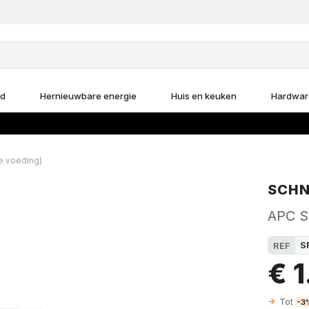
d
Hernieuwbare energie
Huis en keuken
Hardwar
e voeding)
SCHN
APC S
S
REF
€ 
Tot
-3