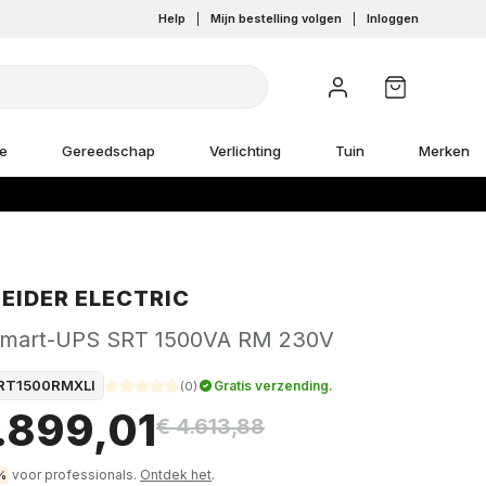
Help
|
Mijn bestelling volgen
|
Inloggen
e
Gereedschap
Verlichting
Tuin
Merken
EIDER ELECTRIC
mart-UPS SRT 1500VA RM 230V
RT1500RMXLI
Gratis verzending.
(
0
)
1.899,01
€ 4.613,88
voor professionals.
Ontdek het
.
%