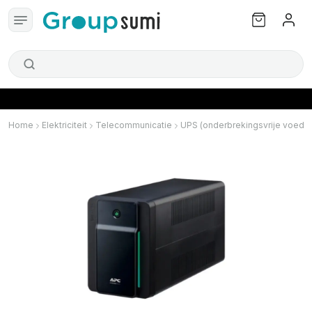
Home
Elektriciteit
Telecommunicatie
UPS (onderbrekingsvrije voedin