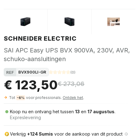
SCHNEIDER ELECTRIC
SAI APC Easy UPS BVX 900VA, 230V, AVR,
schuko-aansluitingen
BVX900LI-GR
REF
(
0
)
€ 123,50
€ 273,06
Tot
voor professionals.
Ontdek het
.
-6%
Koop nu en ontvang het tussen
13
en
17 augustus
.
Expreslevering
Verkrijg
+124 Sumis
voor de aankoop van dit product