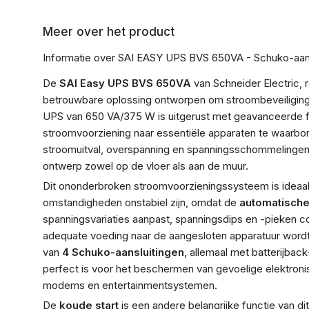
Meer over het product
Informatie over SAI EASY UPS BVS 650VA - Schuko-aans
De
SAI Easy UPS BVS 650VA
van Schneider Electric, 
betrouwbare oplossing ontworpen om stroombeveiliging 
UPS van 650 VA/375 W is uitgerust met geavanceerde fu
stroomvoorziening naar essentiële apparaten te waarb
stroomuitval, overspanning en spanningsschommelingen, 
ontwerp zowel op de vloer als aan de muur.
Dit ononderbroken stroomvoorzieningssysteem is ideaa
omstandigheden onstabiel zijn, omdat de
automatische
spanningsvariaties aanpast, spanningsdips en -pieken c
adequate voeding naar de aangesloten apparatuur wor
van
4 Schuko-aansluitingen
, allemaal met batterijbac
perfect is voor het beschermen van gevoelige elektroni
modems en entertainmentsystemen.
De
koude start
is een andere belangrijke functie van 