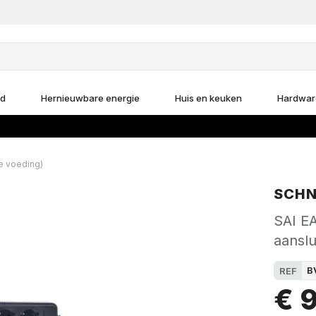
d
Hernieuwbare energie
Huis en keuken
Hardwar
e voeding)
SCHN
SAI E
aanslu
B
REF
€ 