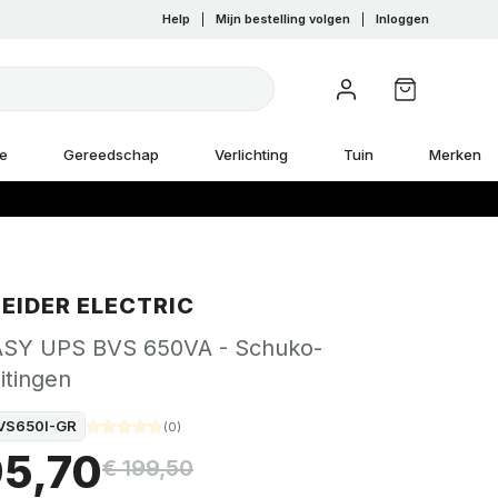
Help
|
Mijn bestelling volgen
|
Inloggen
e
Gereedschap
Verlichting
Tuin
Merken
EIDER ELECTRIC
ASY UPS BVS 650VA - Schuko-
itingen
VS650I-GR
(
0
)
95,70
€ 199,50