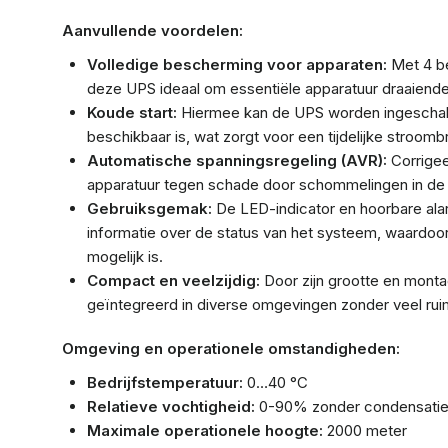
Aanvullende voordelen:
Volledige bescherming voor apparaten:
Met 4 be
deze UPS ideaal om essentiële apparatuur draaiende 
Koude start:
Hiermee kan de UPS worden ingeschake
beschikbaar is, wat zorgt voor een tijdelijke stroomb
Automatische spanningsregeling (AVR):
Corrigee
apparatuur tegen schade door schommelingen in de
Gebruiksgemak:
De LED-indicator en hoorbare ala
informatie over de status van het systeem, waardoo
mogelijk is.
Compact en veelzijdig:
Door zijn grootte en mont
geïntegreerd in diverse omgevingen zonder veel rui
Omgeving en operationele omstandigheden:
Bedrijfstemperatuur:
0…40 °C
Relatieve vochtigheid:
0-90% zonder condensati
Maximale operationele hoogte:
2000 meter