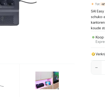
Tot
-6
SAI Easy
schuko-a
kantoren
koude st
Koop 
Expre
Verkr