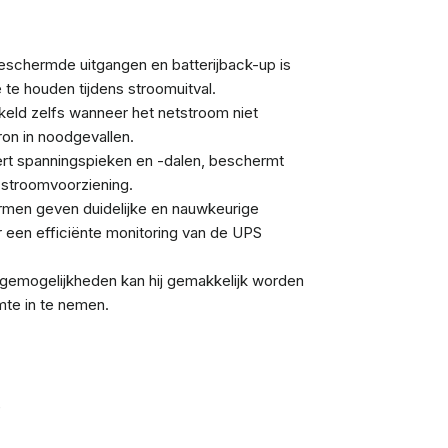
schermde uitgangen en batterijback-up is
te houden tijdens stroomuitval.
ld zelfs wanneer het netstroom niet
ron in noodgevallen.
rt spanningspieken en -dalen, beschermt
 stroomvoorziening.
rmen geven duidelijke en nauwkeurige
r een efficiënte monitoring van de UPS
agemogelijkheden kan hij gemakkelijk worden
mte in te nemen.
e