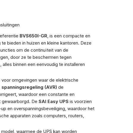
luitingen
referentie
BVS650I-GR
, is een compacte en
te bieden in huizen en kleine kantoren. Deze
ncties om de continuïteit van de
orgen, door ze te beschermen tegen
alles binnen een eenvoudig te installeren
l voor omgevingen waar de elektrische
 spanningsregeling (AVR)
de
orrigeert, waardoor een constante en
dt gewaarborgd. De
SAI Easy UPS
is voorzien
k-up en overspanningsbeveiliging, waardoor het
sche apparaten zoals computers, routers,
dit model, waarmee de UPS kan worden