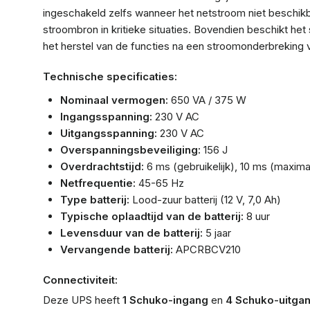
ingeschakeld zelfs wanneer het netstroom niet beschikbaa
stroombron in kritieke situaties. Bovendien beschikt h
het herstel van de functies na een stroomonderbreking 
Technische specificaties:
Nominaal vermogen:
650 VA / 375 W
Ingangsspanning:
230 V AC
Uitgangsspanning:
230 V AC
Overspanningsbeveiliging:
156 J
Overdrachtstijd:
6 ms (gebruikelijk), 10 ms (maxima
Netfrequentie:
45-65 Hz
Type batterij:
Lood-zuur batterij (12 V, 7,0 Ah)
Typische oplaadtijd van de batterij:
8 uur
Levensduur van de batterij:
5 jaar
Vervangende batterij:
APCRBCV210
Connectiviteit:
Deze UPS heeft
1 Schuko-ingang
en
4 Schuko-uitga