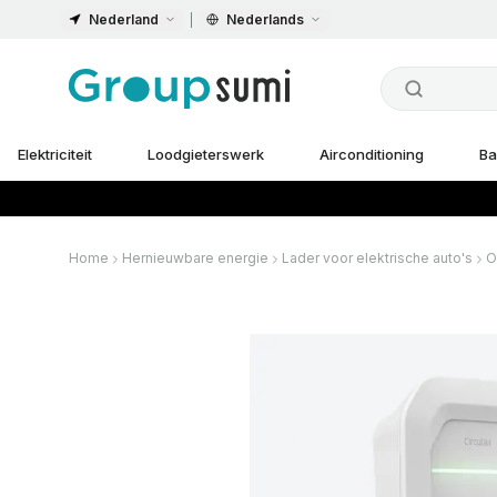
Nederland
Nederlands
Elektriciteit
Loodgieterswerk
Airconditioning
Ba
Home
Hernieuwbare energie
Lader voor elektrische auto's
O