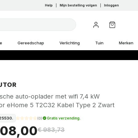
Help
|
Mijn bestelling volgen
|
Inloggen
e
Gereedschap
Verlichting
Tuin
Merken
UTOR
ische auto-oplader met wifi 7,4 kW
tor eHome 5 T2C32 Kabel Type 2 Zwart
25530.
Gratis verzending.
(
0
)
708,00
€ 983,73