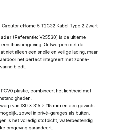
 kW Circutor eHome 5 T2C32 Kabel Type 2 Zwart
lader
(Referentie: V25530) is de ultieme
in een thuisomgeving. Ontworpen met de
niet alleen een snelle en veilige lading, maar
waardoor het perfect integreert met zonne-
varing biedt.
CV0 plastic, combineert het lichtheid met
mstandigheden.
erp van 180 x 315 x 115 mm en een gewicht
mogelijk, zowel in privé-garages als buiten.
gen is het volledig stofdicht, waterbestendig
lke omgeving garandeert.