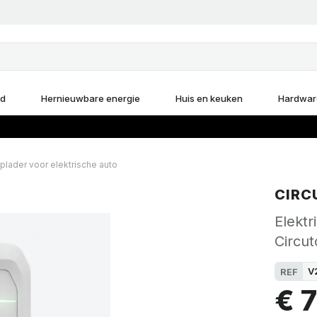
d
Hernieuwbare energie
Huis en keuken
Hardwar
plader voor elektrische auto
CIRC
Elektr
Circu
V
REF
€ 