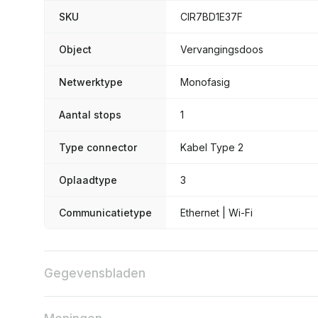
SKU
CIR7BD1E37F
Object
Vervangingsdoos
Netwerktype
Monofasig
Aantal stops
1
Type connector
Kabel Type 2
Oplaadtype
3
Communicatietype
Ethernet | Wi-Fi
Gegevensbladen