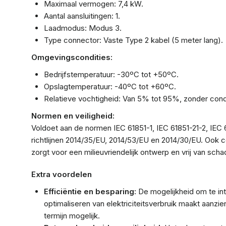
Maximaal vermogen: 7,4 kW.
Aantal aansluitingen: 1.
Laadmodus: Modus 3.
Type connector: Vaste Type 2 kabel (5 meter lang).
Omgevingscondities:
Bedrijfstemperatuur: -30ºC tot +50ºC.
Opslagtemperatuur: -40ºC tot +60ºC.
Relatieve vochtigheid: Van 5% tot 95%, zonder cond
Normen en veiligheid:
Voldoet aan de normen IEC 61851-1, IEC 61851-21-2, IEC
richtlijnen 2014/35/EU, 2014/53/EU en 2014/30/EU. Ook c
zorgt voor een milieuvriendelijk ontwerp en vrij van schad
Extra voordelen
Efficiëntie en besparing:
De mogelijkheid om te in
optimaliseren van elektriciteitsverbruik maakt aanzi
termijn mogelijk.