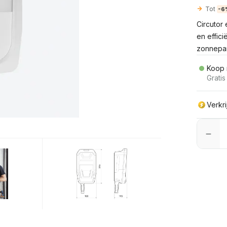
Tot
-6
Circutor 
en effic
zonnepan
Koop 
Grati
Verkr