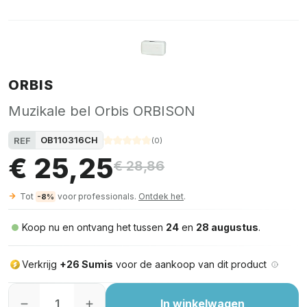
ORBIS
Muzikale bel Orbis ORBISON
OB110316CH
REF
(
0
)
€ 25,25
€ 28,86
Tot
voor professionals.
Ontdek het
.
-8%
Koop nu en ontvang het tussen
24
en
28 augustus
.
Verkrijg
+26 Sumis
voor de aankoop van dit product
In winkelwagen