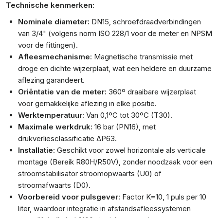
Technische kenmerken:
Nominale diameter:
DN15, schroefdraadverbindingen
van 3/4" (volgens norm ISO 228/1 voor de meter en NPSM
voor de fittingen).
Afleesmechanisme:
Magnetische transmissie met
droge en dichte wijzerplaat, wat een heldere en duurzame
aflezing garandeert.
Oriëntatie van de meter:
360º draaibare wijzerplaat
voor gemakkelijke aflezing in elke positie.
Werktemperatuur:
Van 0,1ºC tot 30ºC (T30).
Maximale werkdruk:
16 bar (PN16), met
drukverliesclassificatie ΔP63.
Installatie:
Geschikt voor zowel horizontale als verticale
montage (Bereik R80H/R50V), zonder noodzaak voor een
stroomstabilisator stroomopwaarts (U0) of
stroomafwaarts (D0).
Voorbereid voor pulsgever:
Factor K=10, 1 puls per 10
liter, waardoor integratie in afstandsafleessystemen