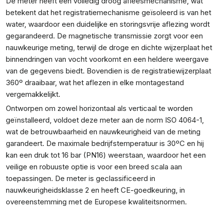
De meter heeft een volledig droog afleesmechanisme, wat
betekent dat het registratiemechanisme geïsoleerd is van het
water, waardoor een duidelijke en storingsvrije aflezing wordt
gegarandeerd. De magnetische transmissie zorgt voor een
nauwkeurige meting, terwijl de droge en dichte wijzerplaat het
binnendringen van vocht voorkomt en een heldere weergave
van de gegevens biedt. Bovendien is de registratiewijzerplaat
360º draaibaar, wat het aflezen in elke montagestand
vergemakkelijkt.
Ontworpen om zowel horizontaal als verticaal te worden
geïnstalleerd, voldoet deze meter aan de norm ISO 4064-1,
wat de betrouwbaarheid en nauwkeurigheid van de meting
garandeert. De maximale bedrijfstemperatuur is 30ºC en hij
kan een druk tot 16 bar (PN16) weerstaan, waardoor het een
veilige en robuuste optie is voor een breed scala aan
toepassingen. De meter is geclassificeerd in
nauwkeurigheidsklasse 2 en heeft CE-goedkeuring, in
overeenstemming met de Europese kwaliteitsnormen.