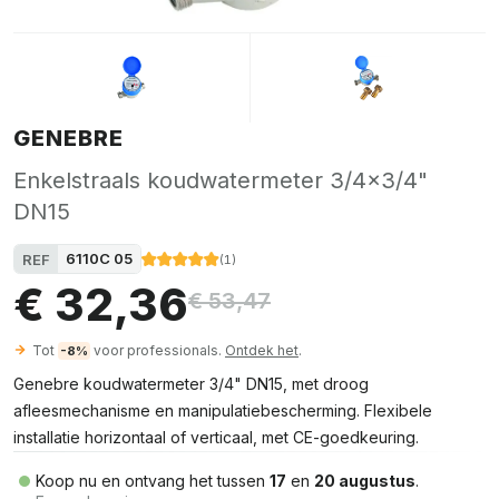
GENEBRE
Enkelstraals koudwatermeter 3/4x3/4"
DN15
6110C 05
REF
(
1
)
€ 32,36
€ 53,47
Tot
voor professionals.
Ontdek het
.
-8%
Genebre koudwatermeter 3/4" DN15, met droog
afleesmechanisme en manipulatiebescherming. Flexibele
installatie horizontaal of verticaal, met CE-goedkeuring.
Koop nu en ontvang het tussen
17
en
20 augustus
.