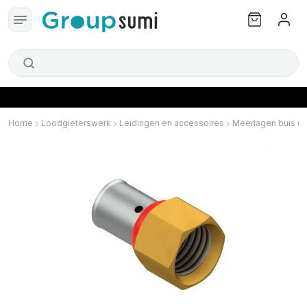
Home
Loodgieterswerk
Leidingen en accessoires
Meerlagen buis en