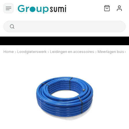
Home
Loodgieterswerk
Leidingen en accessoires
Meerlagen buis en