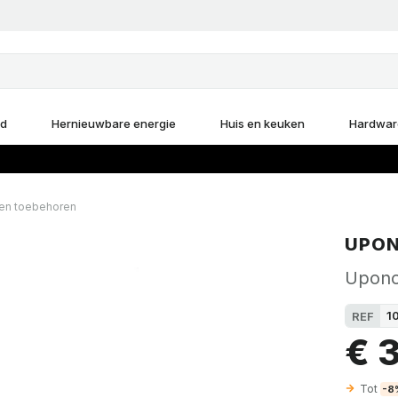
d
Hernieuwbare energie
Huis en keuken
Hardwar
 en toebehoren
UPO
Upono
1
REF
€ 3
Tot
-8