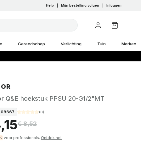
Help
|
Mijn bestelling volgen
|
Inloggen
e
Gereedschap
Verlichting
Tuin
Merken
NOR
r Q&E hoekstuk PPSU 20-G1/2"MT
008667
(
0
)
,15
€ 8,52
voor professionals.
Ontdek het
.
%