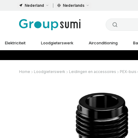
Nederland
Nederlands
Elektriciteit
Loodgieterswerk
Airconditioning
Ba
Home
Loodgieterswerk
Leidingen en accessoires
PEX-buis