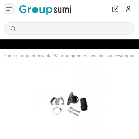
Home
Loodgieterswerk
Waterpompen
Accessoires voor waterpomp