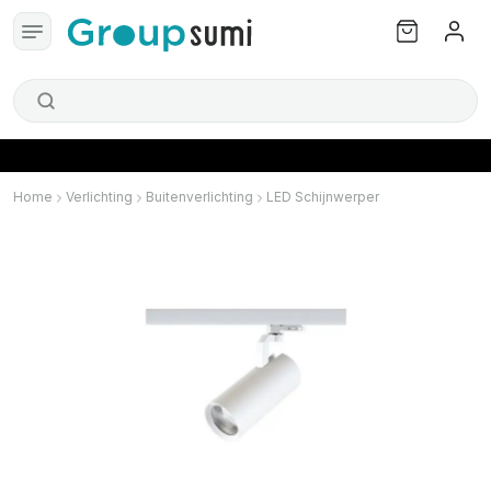
Home
Verlichting
Buitenverlichting
LED Schijnwerper