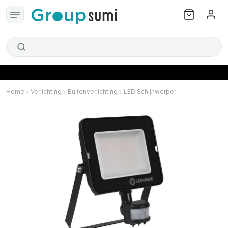
Home
Verlichting
Buitenverlichting
LED Schijnwerper