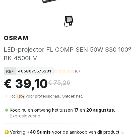
OSRAM
LED-projector FL COMP SEN 50W 830 100º
BK 4500LM
4058075575301
REF
(
0
)
€ 39,10
€ 75,26
Tot
voor professionals.
Ontdek het
.
-6%
Koop nu en ontvang het tussen
17
en
20 augustus
.
Expreslevering
Verkrijg
+40 Sumis
voor de aankoop van dit product