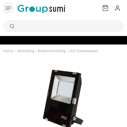
Home
Verlichting
Buitenverlichting
LED Schijnwerper