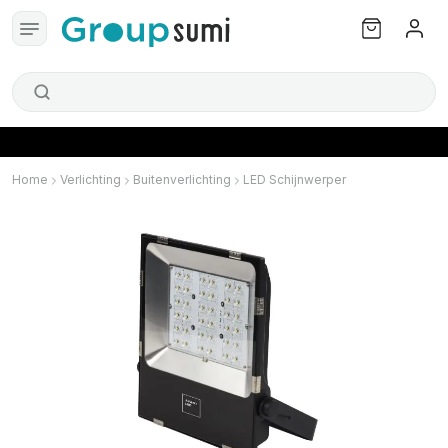
Home
Verlichting
Buitenverlichting
LED Schijnwerper