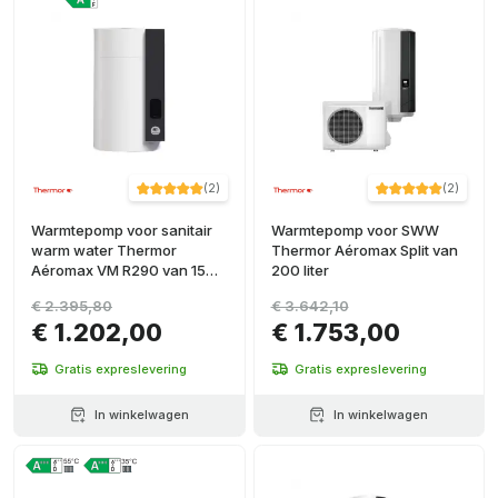
(
2
)
(
2
)
Warmtepomp voor sanitair
Warmtepomp voor SWW
warm water Thermor
Thermor Aéromax Split van
Aéromax VM R290 van 150
200 liter
liter
€ 2.395,80
€ 3.642,10
€ 1.202,00
€ 1.753,00
Gratis expreslevering
Gratis expreslevering
In winkelwagen
In winkelwagen