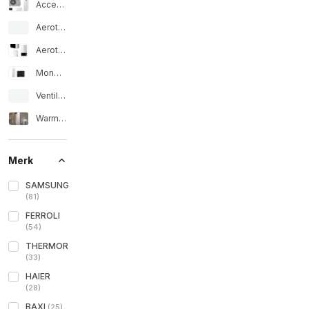
Accessoires Aerothermie
Aerothermische binnenunits
Aerothermische sets
Monoblock lucht-water warmtepomp
Ventilatorconvectoren voor aerothermie
Warmtepomp voor sanitair water
Merk
SAMSUNG
(
81
)
FERROLI
(
54
)
THERMOR
(
33
)
HAIER
(
28
)
BAXI
(
25
)