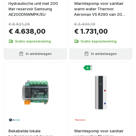
Hydraulische unit met 200
Warmtepomp voor sanitair
liter reservoir Samsung
warm water Thermor
AE200DNWMPK/EU
Aéromax VS R290 van 200
liter
€ 8.621,25
€ 3.400,10
€ 4.638,00
€ 1.731,00
Gratis expreslevering
Gratis expreslevering
In winkelwagen
In winkelwagen
Bekabelde lokale
Warmtepomp voor sanitair