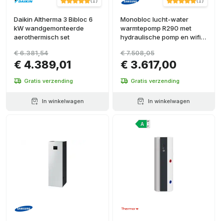
(
1
)
(
1
)
Daikin Altherma 3 Bibloc 6
Monobloc lucht-water
kW wandgemonteerde
warmtepomp R290 met
aerothermisch set
hydraulische pomp en wifi
Samsung EHS 5 kW -
€ 6.381,54
€ 7.508,05
Enkelfasig
€ 4.389,01
€ 3.617,00
Gratis verzending
Gratis verzending
In winkelwagen
In winkelwagen