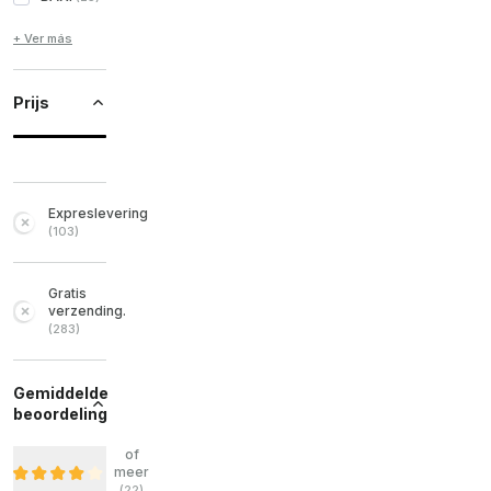
+ Ver más
Prijs
Expreslevering
(
103
)
Gratis
verzending.
(
283
)
Gemiddelde
beoordeling
of
meer
(
22
)