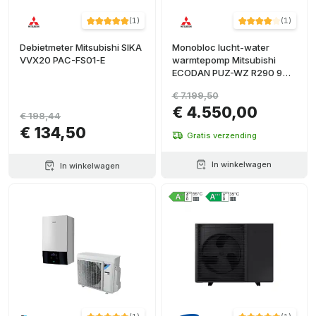
(
1
)
(
1
)
Debietmeter Mitsubishi SIKA
Monobloc lucht-water
VVX20 PAC-FS01-E
warmtepomp Mitsubishi
ECODAN PUZ-WZ R290 9
kW
€ 7.199,50
€ 4.550,00
€ 198,44
€ 134,50
Gratis verzending
In winkelwagen
In winkelwagen