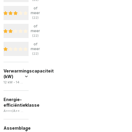
of
meer
(
22
)
of
meer
(
22
)
of
meer
(
22
)
Verwarmingscapaciteit
(kW)
12 kW - 14 kW
Energie-
efficiëntieklasse
A+++/A++ / A++/A+++ / A+ / A+++/A+ / A++/A+
A+++/A++
(
9
)
Assemblage