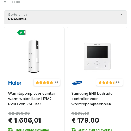
A++/A+++
Muurdecoratie / Taart
(
7
)
Muurdecoratie
Sorteren op
A+
(
3
)
(
1
)
Relevantie
A+++/A+
Taart
(
1
)
(
2
)
A++/A+
(
2
)
(
4
)
(
4
)
Warmtepomp voor sanitair
Samsung EHS bedrade
warm water Haier HPM7
controller voor
R290 van 250 liter
warmtepomptechniek
€ 2.299,00
€ 290,40
€ 1.606,01
€ 179,00
Gratis expreslevering
Gratis expreslevering