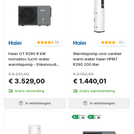
(
2
)
(
1
)
Haier GT R290 8 kW
Warmtepomp voor sanitair
monobloc lucht-water
warm water Haier HPM7
warmtepomp - Enkelvoudig
R290 200 liter
fase
€ 5.251,40
€ 2.153,80
€ 3.529,00
€ 1.440,01
Gratis verzending
Gratis expreslevering
In winkelwagen
In winkelwagen