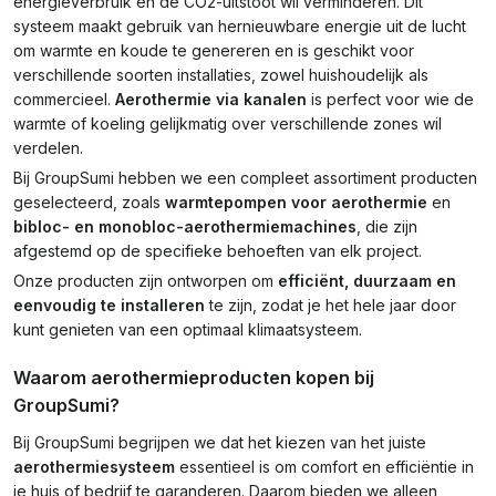
energieverbruik en de CO2-uitstoot wil verminderen. Dit
systeem maakt gebruik van hernieuwbare energie uit de lucht
om warmte en koude te genereren en is geschikt voor
verschillende soorten installaties, zowel huishoudelijk als
commercieel.
Aerothermie via kanalen
is perfect voor wie de
warmte of koeling gelijkmatig over verschillende zones wil
verdelen.
Bij GroupSumi hebben we een compleet assortiment producten
geselecteerd, zoals
warmtepompen
voor aerothermie
en
bibloc- en monobloc-aerothermiemachines
, die zijn
afgestemd op de specifieke behoeften van elk project.
Onze producten zijn ontworpen om
efficiënt, duurzaam en
eenvoudig te installeren
te zijn, zodat je het hele jaar door
kunt genieten van een optimaal klimaatsysteem.
Waarom aerothermieproducten kopen bij
GroupSumi?
Bij GroupSumi begrijpen we dat het kiezen van het juiste
aerothermiesysteem
essentieel is om comfort en efficiëntie in
je huis of bedrijf te garanderen. Daarom bieden we alleen