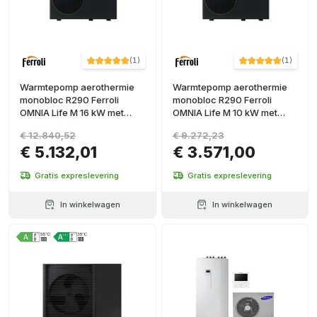
(
1
)
(
1
)
Warmtepomp aerothermie
Warmtepomp aerothermie
monobloc R290 Ferroli
monobloc R290 Ferroli
OMNIA Life M 16 kW met
OMNIA Life M 10 kW met
bediening
bediening
€ 12.840,52
€ 9.272,23
€ 5.132,01
€ 3.571,00
Gratis expreslevering
Gratis expreslevering
In winkelwagen
In winkelwagen