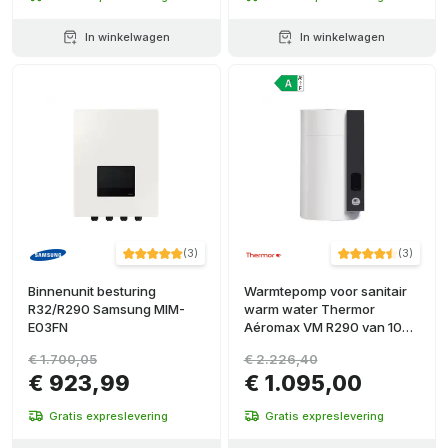
In winkelwagen
In winkelwagen
(
3
)
(
3
)
Binnenunit besturing
Warmtepomp voor sanitair
R32/R290 Samsung MIM-
warm water Thermor
E03FN
Aéromax VM R290 van 100
liter
€ 1.700,05
€ 2.226,40
€ 923,99
€ 1.095,00
Gratis expreslevering
Gratis expreslevering