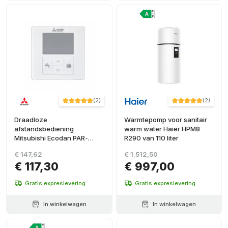
(
2
)
(
2
)
Draadloze
Warmtepomp voor sanitair
afstandsbediening
warm water Haier HPM8
Mitsubishi Ecodan PAR-
R290 van 110 liter
WT60R-E
€ 147,62
€ 1.512,50
€ 117,30
€ 997,00
Gratis expreslevering
Gratis expreslevering
In winkelwagen
In winkelwagen