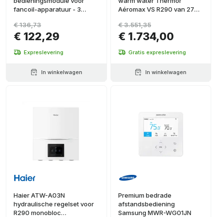
bedieningsmodule voor
warm water Thermor
fancoil-apparatuur - 3
Aéromax VS R290 van 270
snelheden
liter
€ 136,73
€ 3.551,35
€ 122,29
€ 1.734,00
Expreslevering
Gratis expreslevering
In winkelwagen
In winkelwagen
Haier ATW-A03N
Premium bedrade
hydraulische regelset voor
afstandsbediening
R290 monobloc
Samsung MWR-WG01JN