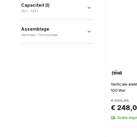
Capaciteit (l)
B
(
6
)
30 l - 132 l
A
(
1
)
Assemblage
Verticaal / Horizontaal
Verticaal
(
12
)
Horizontaal
(
2
)
Verticale elek
100 liter
€ 465,85
€ 248,
Gratis exp