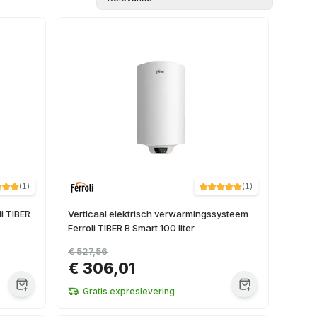
(
1
)
(
1
)
li TIBER
Verticaal elektrisch verwarmingssysteem
Ferroli TIBER B Smart 100 liter
€ 527,56
€ 306,01
Gratis expreslevering