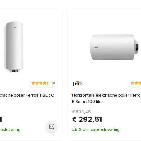
(
3
)
trische boiler Ferroli TIBER C
Horizontale elektrische boiler Ferro
B Smart 100 liter
€ 538,45
1
€ 292,51
reslevering
Gratis expreslevering