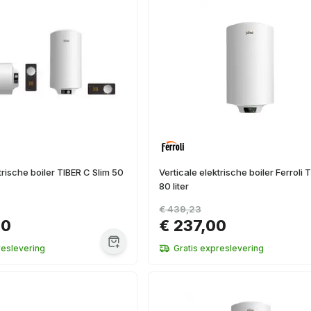
trische boiler TIBER C Slim 50
Verticale elektrische boiler Ferroli 
80 liter
€ 439,23
00
€ 237,00
reslevering
Gratis expreslevering