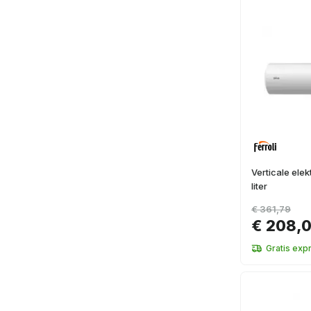
Verticale elek
liter
€ 361,79
€ 208,
Gratis exp