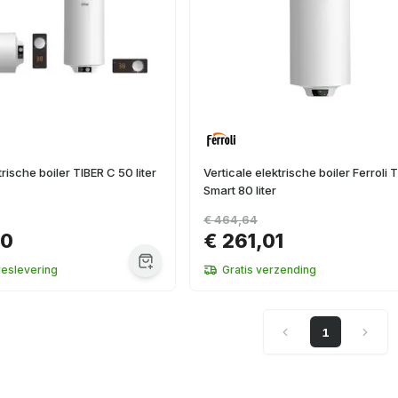
trische boiler TIBER C 50 liter
Verticale elektrische boiler Ferroli 
Smart 80 liter
€ 464,64
50
€ 261,01
reslevering
Gratis verzending
1