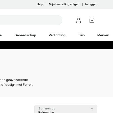
Help
|
Mijn bestelling volgen
|
Inloggen
e
Gereedschap
Verlichting
Tuin
Merken
ieden geavanceerde
ief design met Ferroli.
Sorteren op
Relevantie