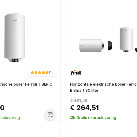
(
1
)
trische boiler Ferroli TIBER C
Horizontale elektrische boiler Ferro
B Smart 80 liter
€ 481,58
00
€ 264,51
reslevering
Gratis expreslevering