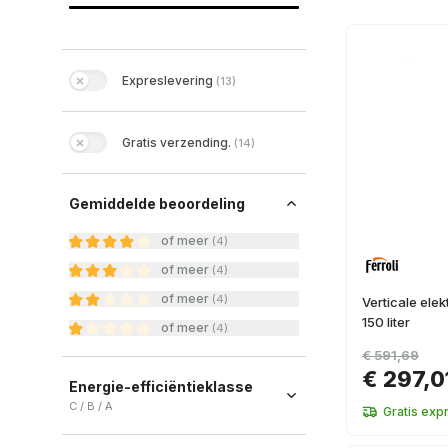
Expreslevering
(
13
)
Gratis verzending.
(
14
)
Gemiddelde beoordeling
of meer
(
4
)
of meer
(
4
)
of meer
(
4
)
Verticale elek
150 liter
of meer
(
4
)
€ 591,69
€ 297,0
Energie-efficiëntieklasse
C / B / A
Gratis exp
C
(
7
)