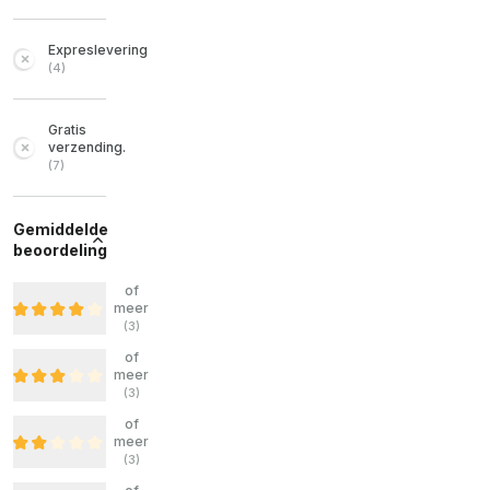
Expreslevering
(
4
)
Gratis
verzending.
(
7
)
Gemiddelde
beoordeling
of
meer
(
3
)
of
meer
(
3
)
of
meer
(
3
)