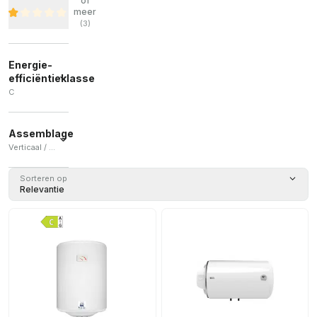
of
meer
(
3
)
Energie-
efficiëntieklasse
C
C
(
4
)
Assemblage
Verticaal / Horizontaal / Verticaal en horizontaal
Verticaal
Sorteren op
(
2
)
Relevantie
Horizontaal
(
1
)
Verticaal
en
horizontaal
(
1
)