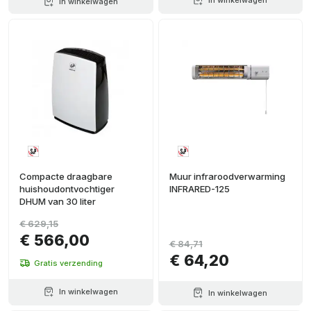
In winkelwagen
In winkelwagen
Compacte draagbare
Muur infraroodverwarming
huishoudontvochtiger
INFRARED-125
DHUM van 30 liter
€ 629,15
€ 566,00
€ 84,71
€ 64,20
Gratis verzending
In winkelwagen
In winkelwagen