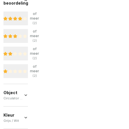
beoordeling
of
meer
(
2
)
of
meer
(
2
)
of
meer
(
2
)
of
meer
(
2
)
Object
Circulator / Plafondventilator
Circulator
(
1
)
Kleur
Grijs / Wit
Plafondventilator
(
1
)