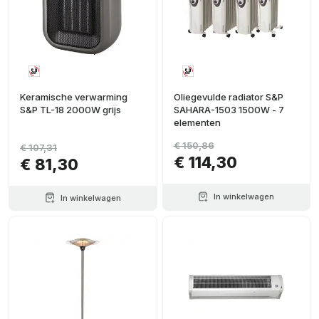
Keramische verwarming
Oliegevulde radiator S&P
S&P TL-18 2000W grijs
SAHARA-1503 1500W - 7
elementen
€ 150,86
€ 107,31
€ 114,30
€ 81,30
In winkelwagen
In winkelwagen