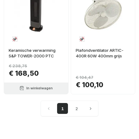
Keramische verwarming
Plafondventilator ARTIC-
S&P TOWER-2000 PTC
400R 60W 400mm grijs
€ 238,75
€ 168,50
€ 104,47
€ 100,10
In winkelwagen
1
2