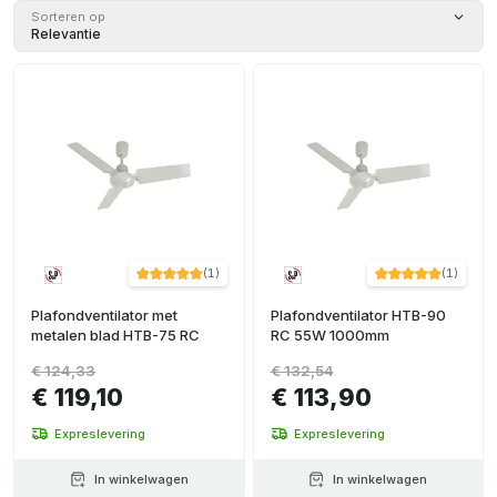
Grijs
(
4
)
Sorteren op
Relevantie
Wit
(
1
)
(
1
)
(
1
)
Plafondventilator met
Plafondventilator HTB-90
metalen blad HTB-75 RC
RC 55W 1000mm
€ 124,33
€ 132,54
€ 119,10
€ 113,90
Expreslevering
Expreslevering
In winkelwagen
In winkelwagen