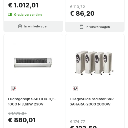
€ 1.012,01
€ 113,72
€ 86,20
Gratis verzending
In winkelwagen
In winkelwagen
Luchtgordijn S&P COR-3,5-
Oliegevulde radiator S&P
1000 N 3,6kW 230V
SAHARA-2003 2000W
€ 1.178,27
€ 880,01
€ 174,77