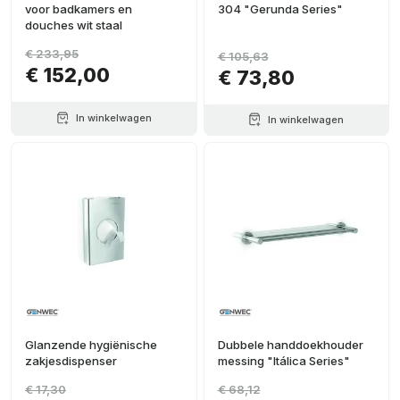
voor badkamers en
304 "Gerunda Series"
douches wit staal
€ 233,95
€ 105,63
€ 152,00
€ 73,80
In winkelwagen
In winkelwagen
Glanzende hygiënische
Dubbele handdoekhouder
zakjesdispenser
messing "Itálica Series"
€ 17,30
€ 68,12