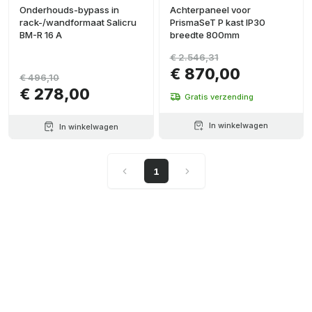
Onderhouds-bypass in
Achterpaneel voor
rack-/wandformaat Salicru
PrismaSeT P kast IP30
BM-R 16 A
breedte 800mm
€ 2.546,31
€ 870,00
€ 496,10
€ 278,00
Gratis verzending
In winkelwagen
In winkelwagen
1