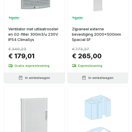
Ventilator met uitlaatrooster
Zijpaneel externe
en G2-filter 300m3/u 230V
bevestiging 2000x500mm
IP54 ClimaSys
Spacial SF
€ 340,23
€ 773,27
€ 179,01
€ 265,00
Gratis expreslevering
Expreslevering
In winkelwagen
In winkelwagen