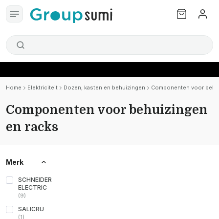
Home
Elektriciteit
Dozen, kasten en behuizingen
Componenten voor behui
Componenten voor behuizingen
en racks
Merk
SCHNEIDER
ELECTRIC
(
9
)
SALICRU
(
1
)