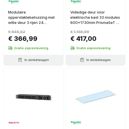
Modulaire
Volledige deur voor
oppervlaktebehuizing met
elektrische kast 33 modules
witte deur 3 rijen 24
600x1730mm PrismaSeT G
modules PrismaSeT XS
IP30
€ 945,62
€ 1.159,99
€ 366,99
€ 417,00
Gratis expreslevering
Gratis expreslevering
In winkelwagen
In winkelwagen