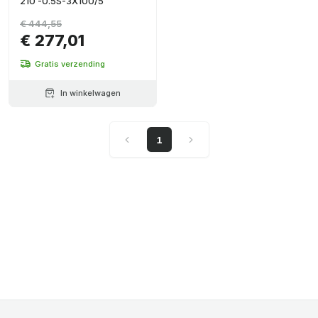
210 -0.5S-3X100/5
€ 444,55
€ 277,01
Gratis verzending
In winkelwagen
1