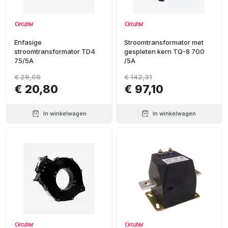
Enfasige
Stroomtransformator met
stroomtransformator TD4
gespleten kern TQ-8 700
75/5A
/5A
€ 29,06
€ 142,31
€ 20,80
€ 97,10
In winkelwagen
In winkelwagen