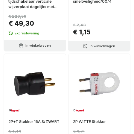
tijdschakelaar verticale
smeltveiligheid/00/4
wijzerplaat dagelijks met
gangreserve
€ 220,56
€ 49,30
€ 2,43
€ 1,15
Expreslevering
In winkelwagen
In winkelwagen
2P+T Stekker 16A S/ZWART
2P WITTE Stekker
€ 4,44
€ 4,71