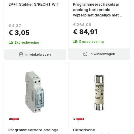
2P+T Stekker S/RECHT WIT
Programmeerschakelaar
analoog horizontale
wijzerplaat dagelijks met
gangreserve
€ 264,06
€ 4,37
€ 84,91
€ 3,05
Expreslevering
Expreslevering
In winkelwagen
In winkelwagen
Programmeerbare analoge
Cilindrische