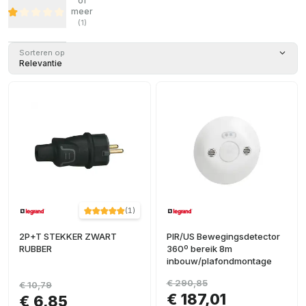
of
meer
(
1
)
Sorteren op
Relevantie
(
1
)
2P+T STEKKER ZWART
PIR/US Bewegingsdetector
RUBBER
360º bereik 8m
inbouw/plafondmontage
€ 290,85
€ 10,79
€ 187,01
€ 6,85