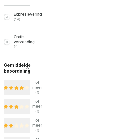
Expreslevering
(
19
)
Gratis
verzending.
(
1
)
Gemiddelde
beoordeling
of
meer
(
1
)
of
meer
(
1
)
of
meer
(
1
)