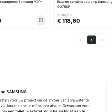
densaatpomp Samsung MDP-
Externe condensaatpomp Samsun
G075SP
€ 193,60
0
€ 118,60
1
s van SAMSUNG
aten voor uw project om de afvoer van afvalwater te
 voldoende is voor effectieve afvoer. Ontworpen voor
t om een toilet, wastafel, douche en bidet aan te