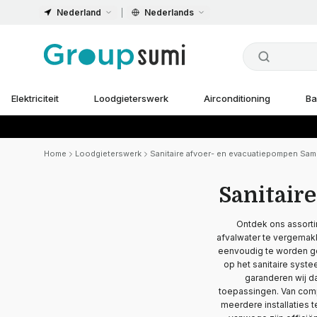
Nederland
Nederlands
Elektriciteit
Loodgieterswerk
Airconditioning
Ba
Home
Loodgieterswerk
Sanitaire afvoer- en evacuatiepompen Sa
Sanitair
Ontdek ons assorti
afvalwater te vergemakk
eenvoudig te worden geï
op het sanitaire syste
garanderen wij d
toepassingen. Van compa
meerdere installaties t