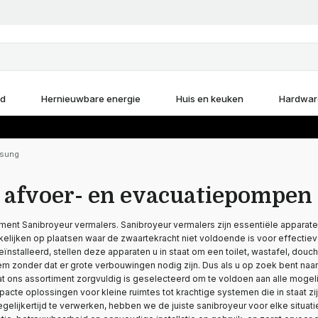
d
Hernieuwbare energie
Huis en keuken
Hardwar
msung
e afvoer- en evacuatiepompe
ment Sanibroyeur vermalers. Sanibroyeur vermalers zijn essentiële apparat
elijken op plaatsen waar de zwaartekracht niet voldoende is voor effecti
nstalleerd, stellen deze apparaten u in staat om een toilet, wastafel, douche
em zonder dat er grote verbouwingen nodig zijn. Dus als u op zoek bent naa
at ons assortiment zorgvuldig is geselecteerd om te voldoen aan alle mogel
cte oplossingen voor kleine ruimtes tot krachtige systemen die in staat zi
egelijkertijd te verwerken, hebben we de juiste sanibroyeur voor elke situat