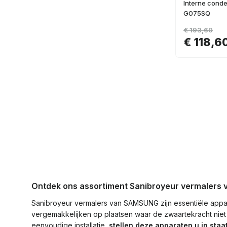
Interne con
G075SQ
€ 193,60
€ 118,6
Ontdek ons assortiment Sanibroyeur vermaler
Sanibroyeur vermalers van SAMSUNG zijn essentiële appar
vergemakkelijken op plaatsen waar de zwaartekracht niet
eenvoudige installatie,
stellen deze apparaten u in staa