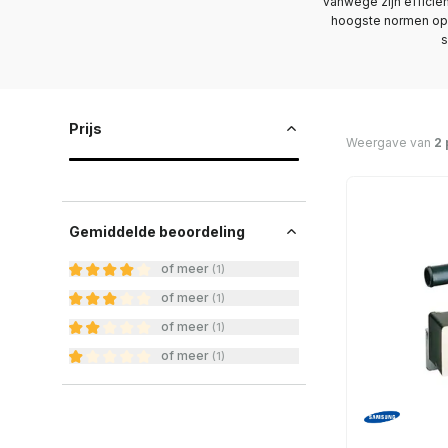
vanwege zijn efficiën
hoogste normen op h
s
Prijs
Weergave van
2 
Gemiddelde beoordeling
of meer
(
1
)
of meer
(
1
)
of meer
(
1
)
of meer
(
1
)