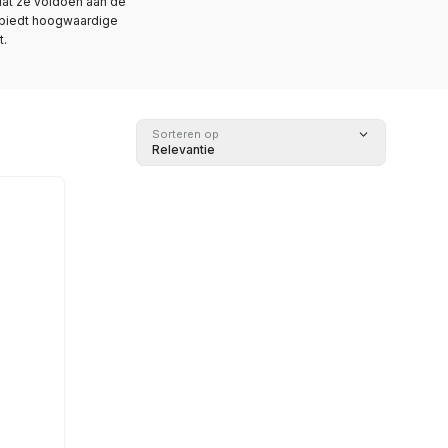
 dat ze voldoen aan de
, biedt hoogwaardige
t.
Sorteren op
Relevantie