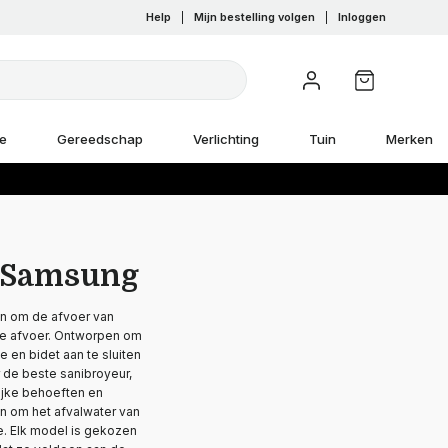
Help
|
Mijn bestelling volgen
|
Inloggen
e
Gereedschap
Verlichting
Tuin
Merken
n Samsung
en om de afvoer van
eve afvoer. Ontworpen om
 en bidet aan te sluiten
r de beste sanibroyeur,
ijke behoeften en
jn om het afvalwater van
ie. Elk model is gekozen