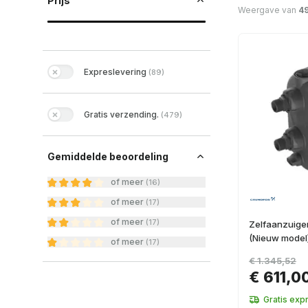
Prijs
Weergave van
4
Expreslevering
(
89
)
Gratis verzending.
(
479
)
Gemiddelde beoordeling
of meer
(
16
)
of meer
(
17
)
of meer
(
17
)
Zelfaanzuige
(Nieuw model
of meer
(
17
)
€ 1.345,52
€ 611,0
Gratis exp