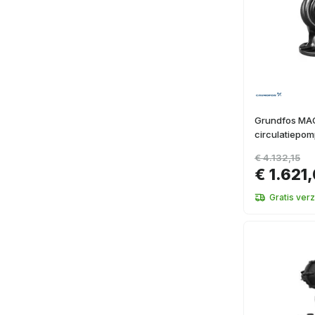
Grundfos MA
circulatiepo
€ 4.132,15
€ 1.621
Gratis ver