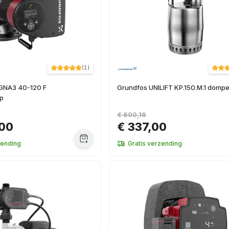
(
1
)
GNA3 40-120 F
Grundfos UNILIFT KP.150.M.1 domp
mp
€ 600,16
,00
€ 337,00
zending
Gratis verzending