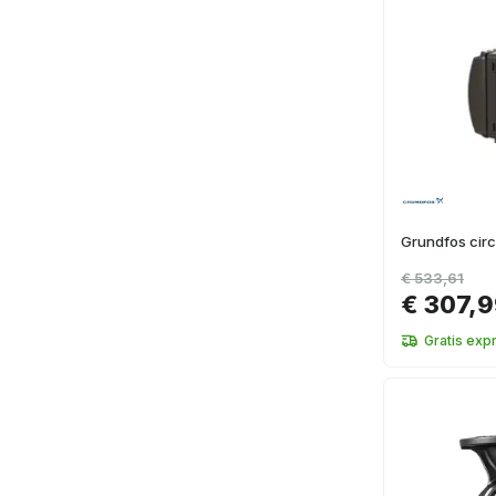
Grundfos cir
€ 533,61
€ 307,
Gratis exp