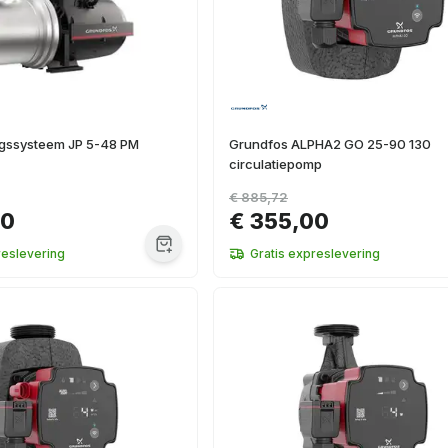
gssysteem JP 5-48 PM
Grundfos ALPHA2 GO 25-90 130
circulatiepomp
€ 885,72
00
€ 355,00
reslevering
Gratis expreslevering