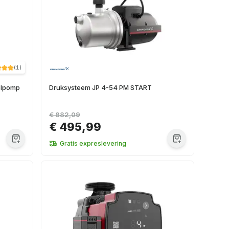
(
1
)
elpomp
Druksysteem JP 4-54 PM START
€ 882,09
€ 495,99
Gratis expreslevering