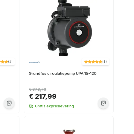
(
1
)
(
1
)
Grundfos circulatiepomp UPA 15-120
€ 378,73
€ 217,99
Gratis expreslevering