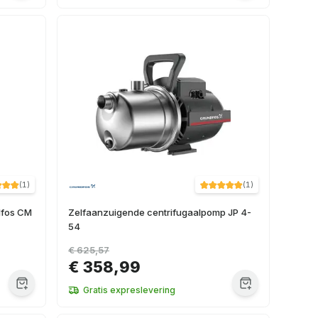
(
1
)
(
1
)
dfos CM
Zelfaanzuigende centrifugaalpomp JP 4-
54
€ 625,57
€ 358,99
Gratis expreslevering