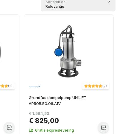
Sorteren op
Relevantie
(
2
)
(
2
)
Grundfos dompelpomp UNILIFT
AP50B.50.08.A1V
€ 1.564,53
€ 825,00
Gratis expreslevering