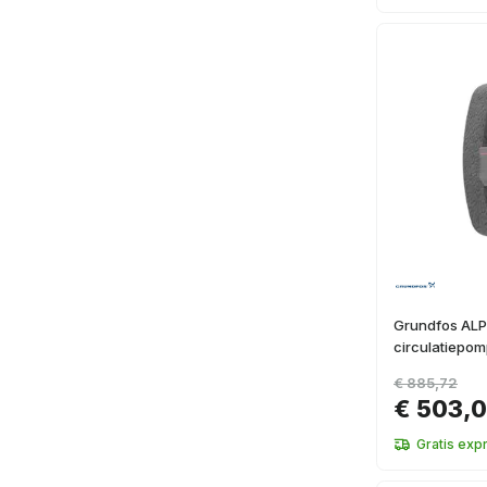
Grundfos AL
circulatiepo
€ 885,72
€ 503,
Gratis exp