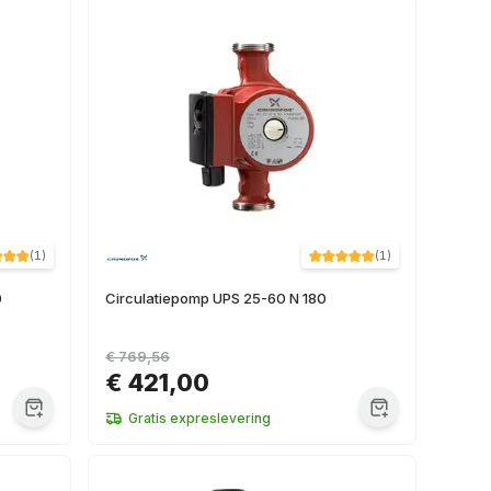
(
1
)
(
1
)
0
Circulatiepomp UPS 25-60 N 180
€ 769,56
€ 421,00
Gratis expreslevering