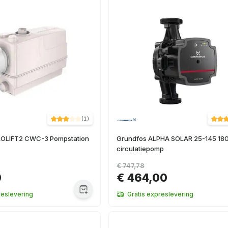
(
1
)
LOLIFT2 CWC-3 Pompstation
Grundfos ALPHA SOLAR 25-145 18
circulatiepomp
€ 747,78
0
€ 464,00
reslevering
Gratis expreslevering