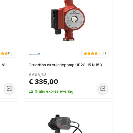
(
1
)
(
1
)
 A1
Grundfos circulatiepomp UP20-15 N 150
€ 608,63
€ 335,00
Gratis expreslevering