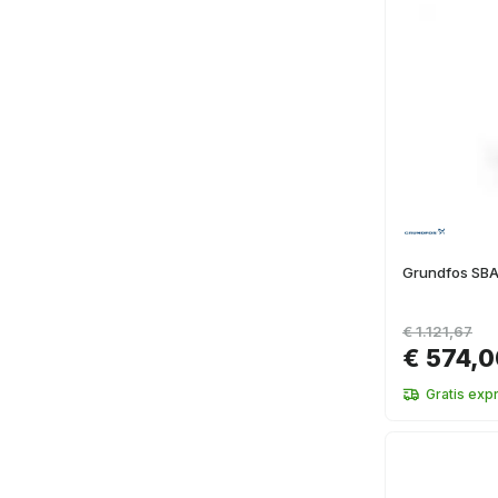
Grundfos SB
€ 1.121,67
€ 574,0
Gratis exp