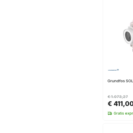
Grundfos SO
€ 1.073,27
€ 411,0
Gratis exp