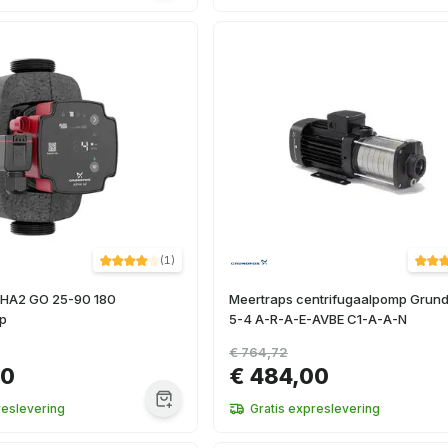
(
1
)
PHA2 GO 25-90 180
Meertraps centrifugaalpomp Grun
mp
5-4 A-R-A-E-AVBE C1-A-A-N
€ 764,72
00
€ 484,00
reslevering
Gratis expreslevering