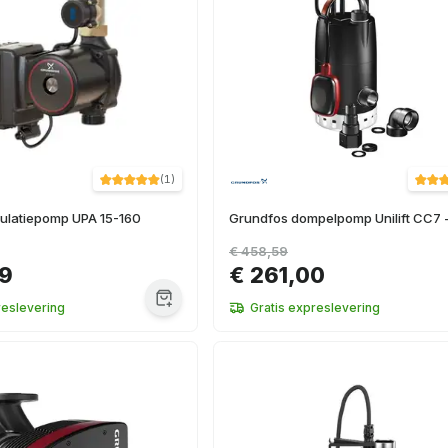
(
1
)
culatiepomp UPA 15-160
Grundfos dompelpomp Unilift CC7 -
€ 458,59
99
€ 261,00
reslevering
Gratis expreslevering