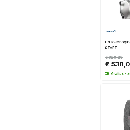
Drukverhogin
START
€ 923,23
€ 538,
Gratis exp