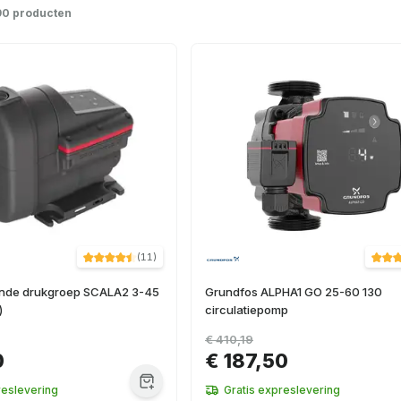
90 producten
(
11
)
nde drukgroep SCALA2 3-45
Grundfos ALPHA1 GO 25-60 130
)
circulatiepomp
€ 410,19
0
€ 187,50
reslevering
Gratis expreslevering