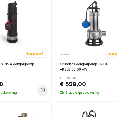
(
1
)
A 3-45 A dompelpomp
Grundfos dompelpomp UNILIFT
AP35B.50.06.A1V
€ 1.051,49
0
€ 559,00
reslevering
Gratis expreslevering