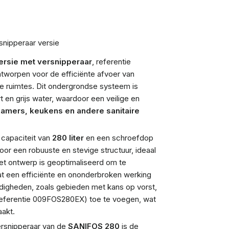
nipperaar versie
rsie met versnipperaar
, referentie
tworpen voor de efficiënte afvoer van
e ruimtes. Dit ondergrondse systeem is
en grijs water, waardoor een veilige en
dkamers, keukens en andere sanitaire
 capaciteit van
280 liter
en een schroefdop
voor een robuuste en stevige structuur, ideaal
Het ontwerp is geoptimaliseerd om te
t een efficiënte en ononderbroken werking
digheden, zoals gebieden met kans op vorst,
eferentie 009FOS280EX) toe te voegen, wat
aakt.
ersnipperaar van de
SANIFOS 280
is de