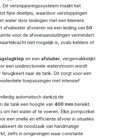
. Dit versnipperingssysteem maakt het
 tot fijne deeltjes, waardoor verstoppingen
 water door leidingen met een kleinere
t afvalwater afvoeren via een leiding van
50
ruimte voor de afvoeraansluitingen vermindert.
aartekracht niet mogelijk is, zoals kelders of
ugslagklep
en een
afsluiter
, vergemakkelijkt
oor een unidirectionele waterstroom wordt
erugkeert naar de tank. Dit zorgt voor een
residentiële toepassingen met intensief
olledig automatisch dankzij de
in de tank een hoogte van
400 mm
bereikt.
 om het water af te voeren. Elke pompcirkel
oor een snelle en efficiënte afvoer in situaties
maliseert de noodzaak van handmatige
kt, zelfs in omgevingen waar constante