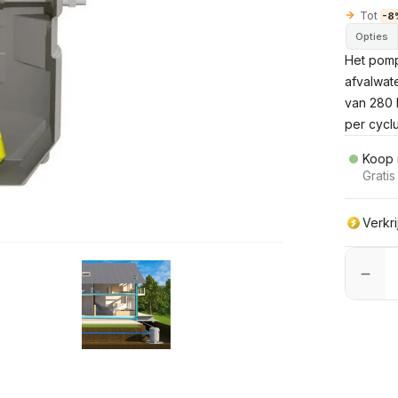
Tot
-8
Opties
Het pomp
afvalwat
van 280 l
per cyclu
Koop 
Grati
Verkr