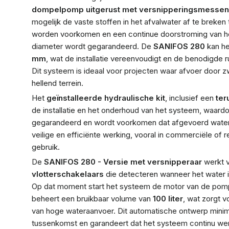
dompelpomp uitgerust met versnipperingsmessen
mogelijk de vaste stoffen in het afvalwater af te breken
worden voorkomen en een continue doorstroming van het
diameter wordt gegarandeerd. De
SANIFOS 280
kan he
mm
, wat de installatie vereenvoudigt en de benodigde 
Dit systeem is ideaal voor projecten waar afvoer door zw
hellend terrein.
Het
geïnstalleerde hydraulische kit
, inclusief een
ter
de installatie en het onderhoud van het systeem, waard
gegarandeerd en wordt voorkomen dat afgevoerd water t
veilige en efficiënte werking, vooral in commerciële of 
gebruik.
De
SANIFOS 280 - Versie met versnipperaar
werkt v
vlotterschakelaars
die detecteren wanneer het water 
Op dat moment start het systeem de motor van de pomp
beheert een bruikbaar volume van
100 liter
, wat zorgt v
van hoge wateraanvoer. Dit automatische ontwerp mini
tussenkomst en garandeert dat het systeem continu wer