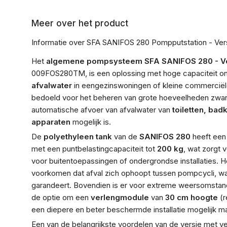
Meer over het product
Informatie over SFA SANIFOS 280 Pompputstation - Vers
Het
algemene pompsysteem SFA SANIFOS 280 - Ve
009FOS280TM, is een oplossing met hoge capaciteit on
afvalwater
in eengezinswoningen of kleine commerciël
bedoeld voor het beheren van grote hoeveelheden zwart 
automatische afvoer van afvalwater van
toiletten, ba
apparaten
mogelijk is.
De
polyethyleen tank
van de
SANIFOS 280
heeft een
met een puntbelastingcapaciteit tot
200 kg
, wat zorgt 
voor buitentoepassingen of ondergrondse installaties. 
voorkomen dat afval zich ophoopt tussen pompcycli, wa
garandeert. Bovendien is er voor extreme weersomstan
de optie om een
verlengmodule
van
30 cm hoogte
(r
een diepere en beter beschermde installatie mogelijk m
Een van de belangrijkste voordelen van de versie met v