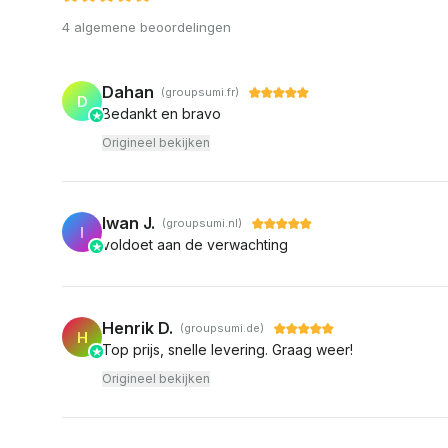
4 algemene beoordelingen
Dahan
(groupsumi.fr)
D
Bedankt en bravo
Origineel bekijken
Iwan J.
(groupsumi.nl)
I
voldoet aan de verwachting
Henrik D.
(groupsumi.de)
H
Top prijs, snelle levering. Graag weer!
Origineel bekijken