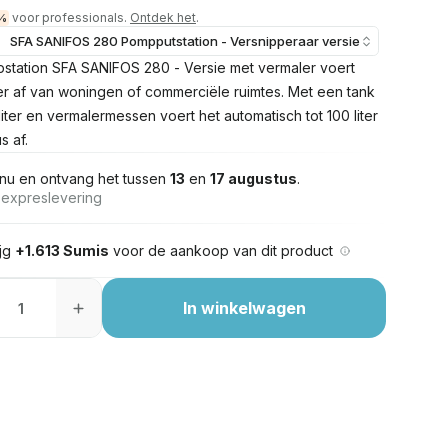
voor professionals.
Ontdek het
.
%
SFA SANIFOS 280 Pompputstation - Versnipperaar versie
station SFA SANIFOS 280 - Versie met vermaler voert
er af van woningen of commerciële ruimtes. Met een tank
iter en vermalermessen voert het automatisch tot 100 liter
s af.
nu en ontvang het tussen
13
en
17 augustus
.
s expreslevering
ijg
+1.613 Sumis
voor de aankoop van dit product
In winkelwagen