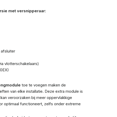
rsie met versnipperaar:
afsluiter
a vlotterschakelaars)
80EX)
engmodule
toe te voegen maken de
ten van elke installatie. Deze extra module is
 kan veroorzaken bij meer oppervlakkige
or optimaal functioneert, zelfs onder extreme