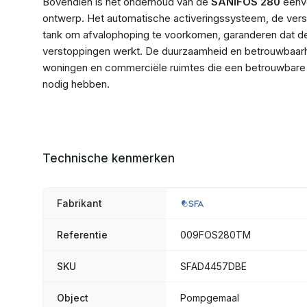
Bovendien is het onderhoud van de
SANIFOS 280
eenvo
ontwerp. Het automatische activeringssysteem, de ver
tank om afvalophoping te voorkomen, garanderen dat d
verstoppingen werkt. De duurzaamheid en betrouwbaar
woningen en commerciële ruimtes die een betrouwbare 
nodig hebben.
Technische kenmerken
Fabrikant
Referentie
009FOS280TM
SKU
SFAD4457DBE
Object
Pompgemaal