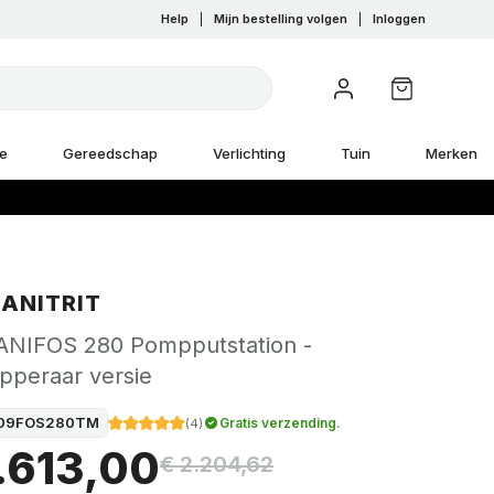
Help
|
Mijn bestelling volgen
|
Inloggen
e
Gereedschap
Verlichting
Tuin
Merken
SANITRIT
ANIFOS 280 Pompputstation -
pperaar versie
09FOS280TM
Gratis verzending.
(
4
)
1.613,00
€ 2.204,62