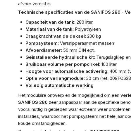
afvoer vereist is.
Technische specificaties van de SANIFOS 280 - Ve
Capaciteit van de tank:
280 liter
Materiaal van de tank:
Polyethyleen
Draagkracht van de deksel:
200 kg
Pompsysteem:
Versnipperaar met messen
Afvoerdiameter:
50 mm DIN ext.
Geïnstalleerde hydraulische kit:
Terugslagklep en 
Bruikbaar volume per pompcirkel:
100 liter
Hoogte voor automatische activering:
400 mm (vi
Optie voor verlengmodule:
30 cm (ref. 009FOS2
Volledig automatische werking
Het modulaire ontwerp en de mogelijkheid om een
verl
SANIFOS 280
zeer aanpasbaar aan de specifieke behoef
vooral nuttig in gebieden waar extreem weer problemen
installaties, waardoor het pompsysteem het hele jaar do
koude omstandigheden.