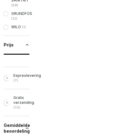
SANITRIT
(
59
)
GRUNDFOS
(
12
)
WILO
(
1
)
Prijs
Expreslevering
(
7
)
Gratis
verzending.
(
70
)
Gemiddelde
beoordeling