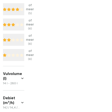
of
meer
(
5
)
of
meer
(
6
)
of
meer
(
6
)
of
meer
(
6
)
Vulvolume
(l)
14 l - 280 l
Debiet
(m³/h)
14,1 / 14,4 / 37,2 / 12,6 / 14,7