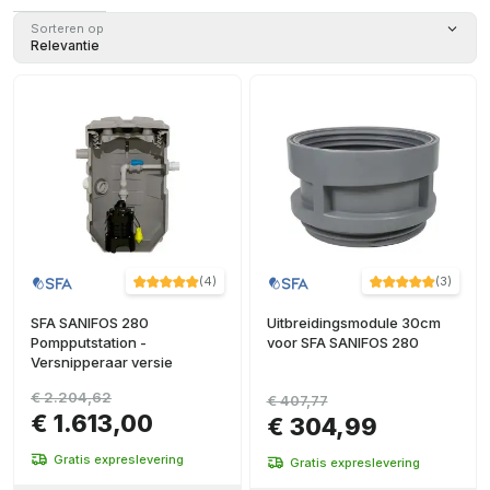
14,1
(
3
)
Sorteren op
Relevantie
14,4
(
2
)
37,2
(
2
)
12,6
(
1
)
14,7
(
1
)
+ Ver más
(
4
)
(
3
)
SFA SANIFOS 280
Uitbreidingsmodule 30cm
Pompputstation -
voor SFA SANIFOS 280
Versnipperaar versie
€ 2.204,62
€ 407,77
€ 1.613,00
€ 304,99
Gratis expreslevering
Gratis expreslevering