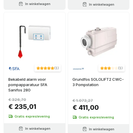
In winkelwagen
In winkelwagen
(
1
)
(
1
)
Bekabeld alarm voor
Grundfos SOLOLIFT2 CWC-
pompapparatuur SFA
3 Pompstation
Sanifos 280
€ 326,70
€ 1.073,27
€ 235,01
€ 411,00
Gratis expreslevering
Gratis expreslevering
In winkelwagen
In winkelwagen