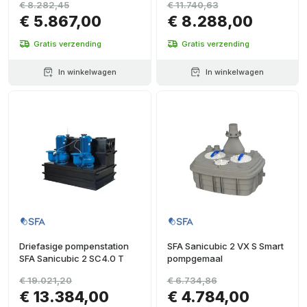
€ 8.282,45
€ 11.740,63
€ 5.867,00
€ 8.288,00
Gratis verzending
Gratis verzending
In winkelwagen
In winkelwagen
Driefasige pompenstation
SFA Sanicubic 2 VX S Smart
SFA Sanicubic 2 SC4.0 T
pompgemaal
€ 19.021,20
€ 6.734,86
€ 13.384,00
€ 4.784,00