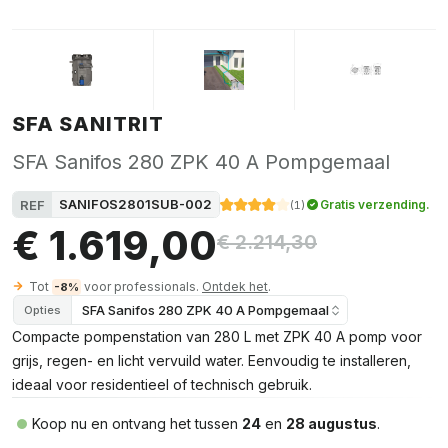
SFA SANITRIT
SFA Sanifos 280 ZPK 40 A Pompgemaal
SANIFOS2801SUB-002
REF
Gratis verzending.
(
1
)
€ 1.619,00
€ 2.214,30
Tot
voor professionals.
Ontdek het
.
-8%
SFA Sanifos 280 ZPK 40 A Pompgemaal
Opties
Compacte pompenstation van 280 L met ZPK 40 A pomp voor
grijs, regen- en licht vervuild water. Eenvoudig te installeren,
ideaal voor residentieel of technisch gebruik.
Koop nu en ontvang het tussen
24
en
28 augustus
.