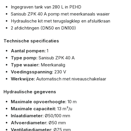
Ingegraven tank van 280 L in PEHD
Sanisub ZPK 40 A pomp met meerkanaals waaier
Hydraulische kit met terugslagklep en afsluitkraan
2 afdichtingen (DN50 en DN100)
Technische specificaties
Aantal pompen:
1
Type pomp:
Sanisub ZPK 40 A
Type waaier:
Meerkanalig
Voedingsspanning:
230 V
Werkwijze:
Automatisch met niveauschakelaar
Hydraulische gegevens
Maximale opvoerhoogte:
10 m
Maximale capaciteit:
13 m³/u
Inlaatdiameter:
Ø50/100 mm
Afvoerdiameter:
Ø50 mm
Ventilatiediameter:
Ø75 mm