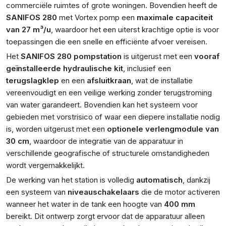
commerciële ruimtes of grote woningen. Bovendien heeft de
SANIFOS 280
met Vortex pomp een
maximale capaciteit
van 27 m³/u
, waardoor het een uiterst krachtige optie is voor
toepassingen die een snelle en efficiënte afvoer vereisen.
Het
SANIFOS 280 pompstation
is uitgerust met een
vooraf
geïnstalleerde hydraulische kit
, inclusief een
terugslagklep
en een
afsluitkraan
, wat de installatie
vereenvoudigt en een veilige werking zonder terugstroming
van water garandeert. Bovendien kan het systeem voor
gebieden met vorstrisico of waar een diepere installatie nodig
is, worden uitgerust met een
optionele verlengmodule van
30 cm
, waardoor de integratie van de apparatuur in
verschillende geografische of structurele omstandigheden
wordt vergemakkelijkt.
De werking van het station is volledig
automatisch
, dankzij
een systeem van
niveauschakelaars
die de motor activeren
wanneer het water in de tank een hoogte van
400 mm
bereikt. Dit ontwerp zorgt ervoor dat de apparatuur alleen