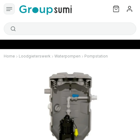
Home
Loodgieterswerk
Waterpompen
Pompstation