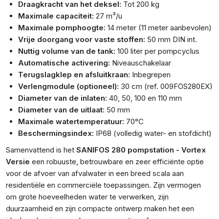
Draagkracht van het deksel:
Tot 200 kg
Maximale capaciteit:
27 m³/u
Maximale pomphoogte:
14 meter (11 meter aanbevolen)
Vrije doorgang voor vaste stoffen:
50 mm DIN int.
Nuttig volume van de tank:
100 liter per pompcyclus
Automatische activering:
Niveauschakelaar
Terugslagklep en afsluitkraan:
Inbegrepen
Verlengmodule (optioneel):
30 cm (ref. 009FOS280EX)
Diameter van de inlaten:
40, 50, 100 en 110 mm
Diameter van de uitlaat:
50 mm
Maximale watertemperatuur:
70°C
Beschermingsindex:
IP68 (volledig water- en stofdicht)
Samenvattend is het
SANIFOS 280 pompstation - Vortex
Versie
een robuuste, betrouwbare en zeer efficiënte optie
voor de afvoer van afvalwater in een breed scala aan
residentiële en commerciële toepassingen. Zijn vermogen
om grote hoeveelheden water te verwerken, zijn
duurzaamheid en zijn compacte ontwerp maken het een