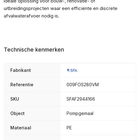
ideale oplossing voor bouw-, renovatie- of
uitbreidingsprojecten waar een efficiënte en discrete
afvalwaterafvoer nodig is.
Technische kenmerken
Fabrikant
Referentie
009FOS280VM
SKU
SFAF2944166
Object
Pompgemaal
Materiaal
PE