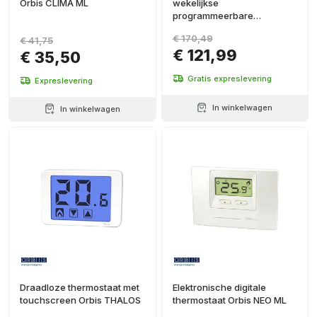
Orbis CLIMA ML
wekelijkse
programmeerbare
thermostaat Orbis MIRUS wit
€ 170,49
€ 41,75
€ 121,99
€ 35,50
Gratis expreslevering
Expreslevering
In winkelwagen
In winkelwagen
Draadloze thermostaat met
Elektronische digitale
touchscreen Orbis THALOS
thermostaat Orbis NEO ML