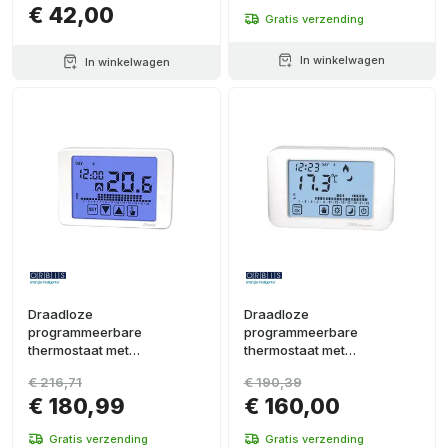
€ 42,00
Gratis verzending
In winkelwagen
In winkelwagen
Draadloze
Draadloze
programmeerbare
programmeerbare
thermostaat met
thermostaat met
touchscreen Orbis
touchscreen Orbis MIRUS
€ 216,71
€ 190,39
CHRONOS
TOUCH
€ 180,99
€ 160,00
Gratis verzending
Gratis verzending