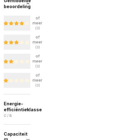
Gemiddelde
beoordeling
of
meer
(
3
)
of
meer
(
3
)
of
meer
(
3
)
of
meer
(
3
)
Energie-
efficiëntieklasse
C / B
C
(
8
)
Capaciteit
B
(
2
)
(l)