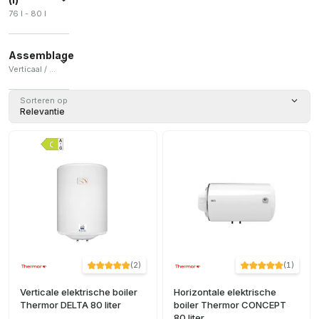
76 l - 80 l
Assemblage
Verticaal / Horizontaal / Verticaal en horizontaal
Verticaal
Sorteren op
(
6
)
Relevantie
Horizontaal
(
3
)
Verticaal
en
horizontaal
(
1
)
(
2
)
(
1
)
Verticale elektrische boiler
Horizontale elektrische
Thermor DELTA 80 liter
boiler Thermor CONCEPT
80 liter