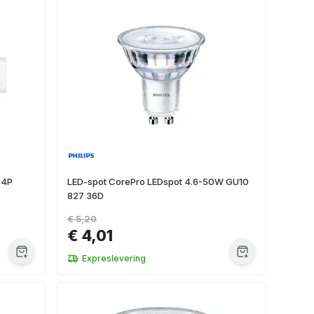
 4P
LED-spot CorePro LEDspot 4.6-50W GU10
827 36D
€ 5,20
€ 4,01
Expreslevering