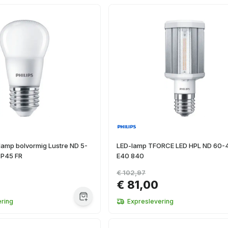
amp bolvormig Lustre ND 5-
LED-lamp TFORCE LED HPL ND 60
 P45 FR
E40 840
€ 102,97
€ 81,00
ring
Expreslevering