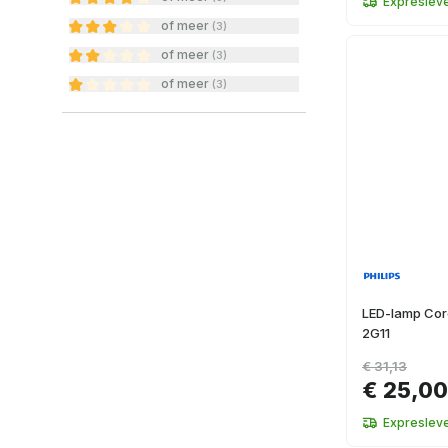
Expresleve
of meer
(
3
)
of meer
(
3
)
of meer
(
3
)
LED-lamp Cor
2G11
€ 31,13
€ 25,00
Expresleve