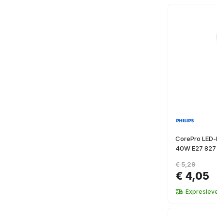
CorePro LED-l
40W E27 827
€ 5,29
€ 4,05
Expresleve