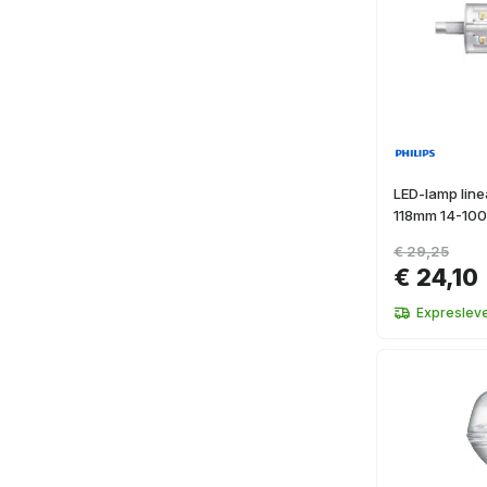
LED-lamp line
118mm 14-10
€ 29,25
€ 24,10
Expresleve