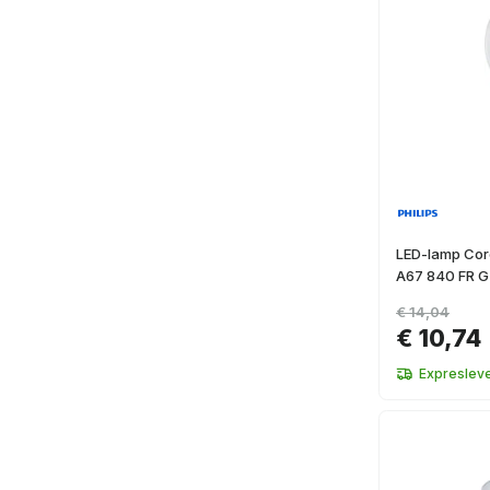
LED-lamp Cor
A67 840 FR G
€ 14,04
€ 10,74
Expresleve