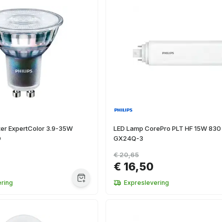
ter ExpertColor 3.9-35W
LED Lamp CorePro PLT HF 15W 830
D
GX24Q-3
€ 20,65
€ 16,50
ring
Expreslevering