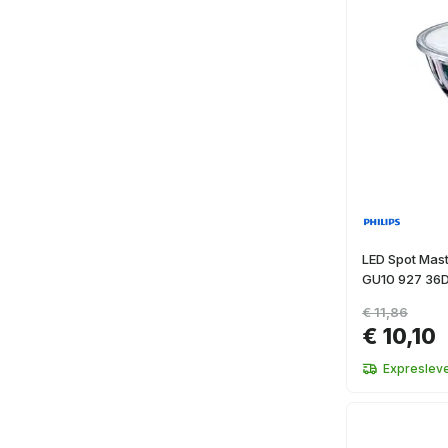
LED Spot Mas
GU10 927 36
€ 11,86
€ 10,10
Expresleve