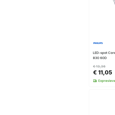
LED-spot Cor
830 60D
€ 13,36
€ 11,05
Expresleve