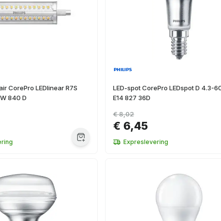
air CorePro LEDlinear R7S
LED-spot CorePro LEDspot D 4.3-
0W 840 D
E14 827 36D
€ 8,02
€ 6,45
ring
Expreslevering