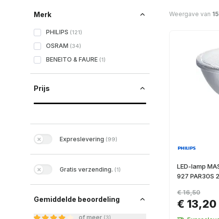
Weergave van
15
Merk
PHILIPS
(
121
)
OSRAM
(
34
)
BENEITO & FAURE
(
1
)
Prijs
Expreslevering
(
99
)
LED-lamp MAS
Gratis verzending.
(
1
)
927 PAR30S 
€ 16,50
Gemiddelde beoordeling
€ 13,20
of meer
(
3
)