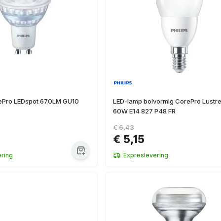
ePro LEDspot 670LM GU10
LED-lamp bolvormig CorePro Lustre
60W E14 827 P48 FR
€ 6,43
€ 5,15
ring
Expreslevering