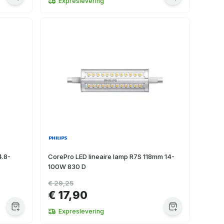
Expreslevering
4.8-
CorePro LED lineaire lamp R7S 118mm 14-
100W 830 D
€ 29,25
€ 17,90
Expreslevering