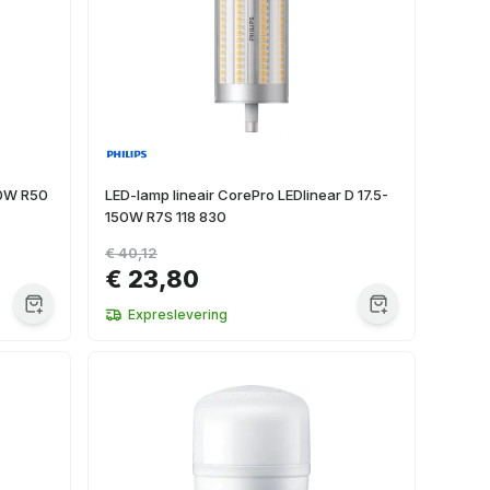
60W R50
LED-lamp lineair CorePro LEDlinear D 17.5-
150W R7S 118 830
€ 40,12
€ 23,80
Expreslevering