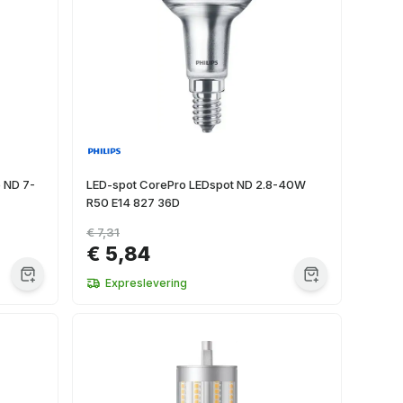
 ND 7-
LED-spot CorePro LEDspot ND 2.8-40W
R50 E14 827 36D
€ 7,31
€ 5,84
Expreslevering