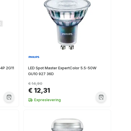
 4P 2G11
LED Spot Master ExpertColor 5.5-50W
GU10 927 36D
€ 14,90
€ 12,31
Expreslevering