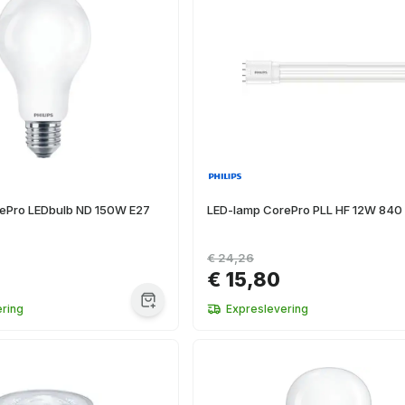
ePro LEDbulb ND 150W E27
LED-lamp CorePro PLL HF 12W 840
€ 24,26
€ 15,80
ring
Expreslevering