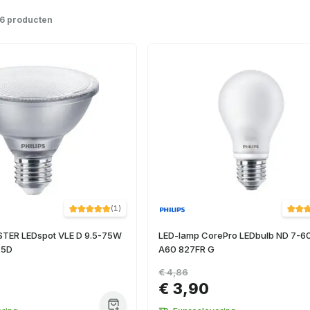
6 producten
(
1
)
TER LEDspot VLE D 9.5-75W
LED-lamp CorePro LEDbulb ND 7-6
25D
A60 827FR G
€ 4,86
€ 3,90