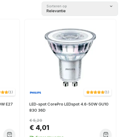
Sorteren op
Relevantie
(
1
)
(
1
)
0W E27
LED-spot CorePro LEDspot 4.6-50W GU10
830 36D
€ 5,20
€ 4,01