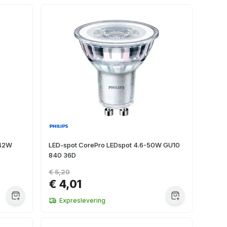
-42W
LED-spot CorePro LEDspot 4.6-50W GU10
840 36D
€ 5,20
€ 4,01
Expreslevering