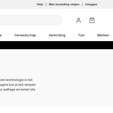
Help
|
Mijn bestelling volgen
|
Inloggen
e
Gereedschap
Verlichting
Tuin
Merken
led-technologie is het
pagina kun je led-lampen
ur, wattage en lumen die