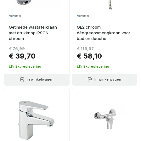
Getimede wastafelkraan
GE2 chroom
met drukknop IPSON
ééngreepsmengkraan voor
chroom
bad en douche
€ 76,99
€ 116,67
€ 39,70
€ 58,10
Expreslevering
Expreslevering
In winkelwagen
In winkelwagen