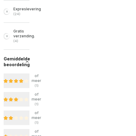
Expreslevering
(
24
)
Gratis
verzending.
(
4
)
Gemiddelde
beoordeling
of
meer
(
1
)
of
meer
(
1
)
of
meer
(
1
)
of