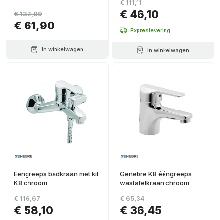
€ 111,11
€ 46,10
€ 132,99
€ 61,90
Expreslevering
In winkelwagen
In winkelwagen
Eengreeps badkraan met kit
Genebre K8 ééngreeps
K8 chroom
wastafelkraan chroom
€ 116,67
€ 65,34
€ 58,10
€ 36,45