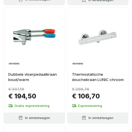
Dubbele vloerpedaalkraan
Thermostatische
koud/warm
douchekraan LUNIC chroom
€ 307,19
€ 259,76
€ 194,50
€ 106,70
Gratis expreslevering
Expreslevering
In winkelwagen
In winkelwagen