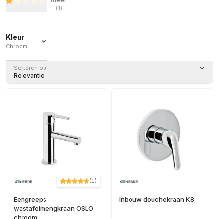
meer
(
1
)
Kleur
Chroom
Chroom
Sorteren op
(
26
)
Relevantie
(
1
)
Eengreeps
Inbouw douchekraan K8
wastafelmengkraan OSLO
chroom