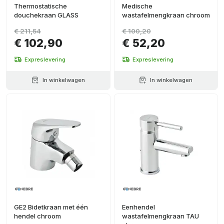
Thermostatische
Medische
douchekraan GLASS
wastafelmengkraan chroom
€ 211,54
€ 100,20
€ 102,90
€ 52,20
Expreslevering
Expreslevering
In winkelwagen
In winkelwagen
GE2 Bidetkraan met één
Eenhendel
hendel chroom
wastafelmengkraan TAU