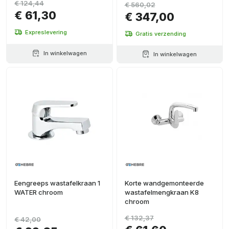
€ 124,44
€ 560,02
€ 61,30
€ 347,00
Expreslevering
Gratis verzending
In winkelwagen
In winkelwagen
Eengreeps wastafelkraan 1
Korte wandgemonteerde
WATER chroom
wastafelmengkraan K8
chroom
€ 132,37
€ 42,00