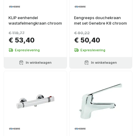
KLIP eenhendel
Eengreeps douchekraan
wastafelmengkraan chroom
met set Genebre K8 chroom
€ 119,77
€ 90,22
€ 53,40
€ 50,40
Expreslevering
Expreslevering
In winkelwagen
In winkelwagen